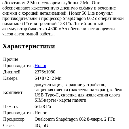
объективом 2 Мп и сенсором глубины 2 Мп. Они
обеспечивают качественную дневную съёмку и вечерние
снимки с хорошей детализацией. Honor 50 Lite получил
производительный процессор SnapDragon 662 c оперативной
памятью 6 Гб и встроенной 128 Гб. Литий-ионный
аккумулятор ёмкостью 4300 мАч обеспечивает до девяти
часов автономной работы.
Характеристики
Прочие
Производитель
Honor
Дисплей
2376x1080
Камера
64+8+2+2 Мп
документация, зарядное устройство,
защитная пленка (наклеена на экран), кабель
Комплект
USB Type-C, скрепка для извлечения слота
SIM-карты / карты памяти
Память
6/128 Гб
Производитель
Honor
Процессор
Qualcomm Snapdragon 662 8-ядерн. 2 ГГц
Связь
4G, 5G