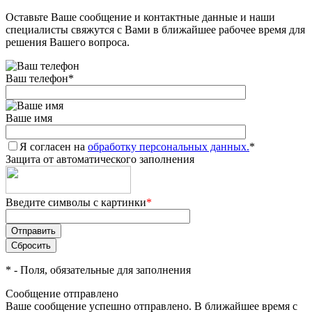
Оставьте Ваше сообщение и контактные данные и наши
Добавляйте товары
специалисты свяжутся с Вами в ближайшее рабочее время для
в корзину
решения Вашего вопроса.
Ваш телефон
*
Оплачивайте сегодня только
25
% картой любого банка
Ваше имя
Я согласен на
Получайте товар
обработку персональных данных.
*
Защита от автоматического заполнения
выбранный способом
Введите символы с картинки
*
Оставшиеся
75
% будут
списываться
с вашей карты
по
25
%
каждые 2 недели
*
- Поля, обязательные для заполнения
Сообщение отправлено
Ваше сообщение успешно отправлено. В ближайшее время с
Подробнее