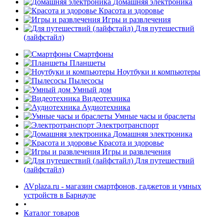
Домашняя электроника
Красота и здоровье
Игры и развлечения
Для путешествий
(лайфстайл)
Смартфоны
Планшеты
Ноутбуки и компьютеры
раз в 2 недели
Пылесосы
Умный дом
Видеотехника
Аудиотехника
Умные часы и браслеты
Электротранспорт
Домашняя электроника
Красота и здоровье
Игры и развлечения
Для путешествий
(лайфстайл)
AVplaza.ru - магазин смартфонов, гаджетов и умных
устройств в Барнауле
•
Каталог товаров