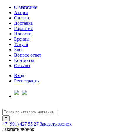
О магазине
Акции
Оплата
Доставка
Гарантия
Для клиентов всех банков
Новости
Бренды
Услуги
Разбейте
Блог
оплату
Вопрос ответ
на части
Контакты
без переплат
Отзывы
Вход
Регистрация
График платежей
Сегодня
25
%
+7 (991) 427 55 27
Заказать звонок
Заказать звонок