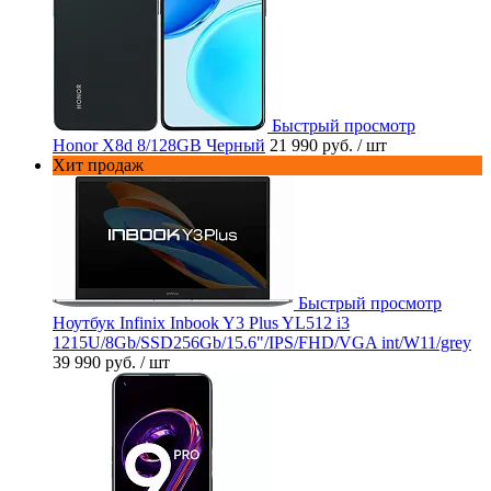
Быстрый просмотр
Honor X8d 8/128GB Черный
21 990 руб.
/ шт
Хит продаж
Быстрый просмотр
Ноутбук Infinix Inbook Y3 Plus YL512 i3
1215U/8Gb/SSD256Gb/15.6"/IPS/FHD/VGA int/W11/grey
39 990 руб.
/ шт