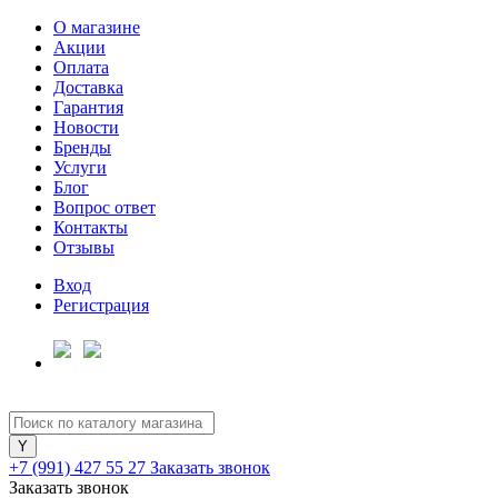
О магазине
Акции
Оплата
Доставка
Гарантия
Для клиентов всех банков
Новости
Бренды
Услуги
Разбейте
Блог
оплату
Вопрос ответ
на части
Контакты
без переплат
Отзывы
Вход
Регистрация
График платежей
Сегодня
25
%
+7 (991) 427 55 27
Заказать звонок
Заказать звонок