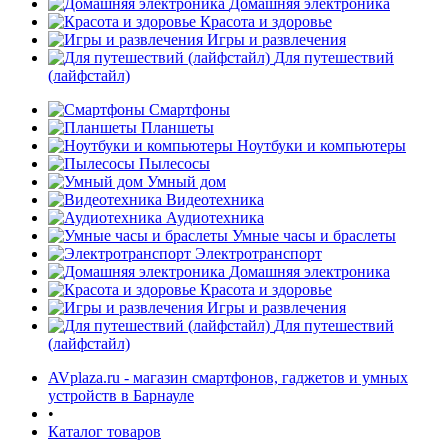
Домашняя электроника
Красота и здоровье
Игры и развлечения
Для путешествий
(лайфстайл)
Смартфоны
Планшеты
Ноутбуки и компьютеры
раз в 2 недели
Пылесосы
Умный дом
Видеотехника
Аудиотехника
Умные часы и браслеты
Электротранспорт
Домашняя электроника
Красота и здоровье
Игры и развлечения
Для путешествий
(лайфстайл)
AVplaza.ru - магазин смартфонов, гаджетов и умных
устройств в Барнауле
•
Каталог товаров