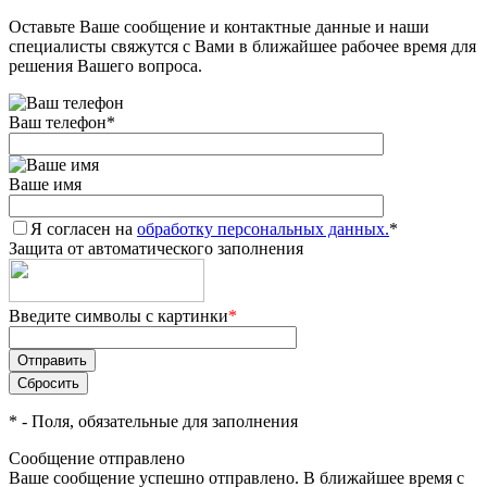
Оставьте Ваше сообщение и контактные данные и наши
Добавляйте товары
специалисты свяжутся с Вами в ближайшее рабочее время для
в корзину
решения Вашего вопроса.
Ваш телефон
*
Оплачивайте сегодня только
25
% картой любого банка
Ваше имя
Я согласен на
Получайте товар
обработку персональных данных.
*
Защита от автоматического заполнения
выбранный способом
Введите символы с картинки
*
Оставшиеся
75
% будут
списываться
с вашей карты
по
25
%
каждые 2 недели
*
- Поля, обязательные для заполнения
Сообщение отправлено
Ваше сообщение успешно отправлено. В ближайшее время с
Подробнее