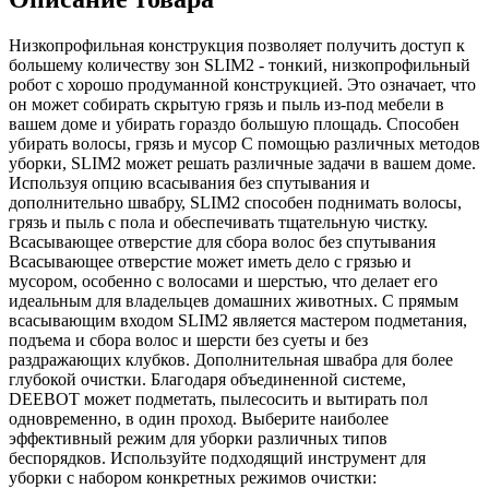
Низкопрофильная конструкция позволяет получить доступ к
большему количеству зон SLIM2 - тонкий, низкопрофильный
робот с хорошо продуманной конструкцией. Это означает, что
он может собирать скрытую грязь и пыль из-под мебели в
вашем доме и убирать гораздо большую площадь. Способен
убирать волосы, грязь и мусор С помощью различных методов
уборки, SLIM2 может решать различные задачи в вашем доме.
Используя опцию всасывания без спутывания и
дополнительно швабру, SLIM2 способен поднимать волосы,
грязь и пыль с пола и обеспечивать тщательную чистку.
Всасывающее отверстие для сбора волос без спутывания
Всасывающее отверстие может иметь дело с грязью и
мусором, особенно с волосами и шерстью, что делает его
идеальным для владельцев домашних животных. С прямым
всасывающим входом SLIM2 является мастером подметания,
подъема и сбора волос и шерсти без суеты и без
раздражающих клубков. Дополнительная швабра для более
глубокой очистки. Благодаря объединенной системе,
DEEBOT может подметать, пылесосить и вытирать пол
одновременно, в один проход. Выберите наиболее
эффективный режим для уборки различных типов
беспорядков. Используйте подходящий инструмент для
уборки с набором конкретных режимов очистки: