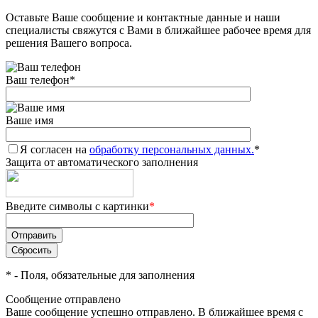
Оставьте Ваше сообщение и контактные данные и наши
Добавляйте товары
специалисты свяжутся с Вами в ближайшее рабочее время для
в корзину
решения Вашего вопроса.
Ваш телефон
*
Оплачивайте сегодня только
25
% картой любого банка
Ваше имя
Я согласен на
Получайте товар
обработку персональных данных.
*
Защита от автоматического заполнения
выбранный способом
Введите символы с картинки
*
Оставшиеся
75
% будут
списываться
с вашей карты
по
25
%
каждые 2 недели
*
- Поля, обязательные для заполнения
Сообщение отправлено
Ваше сообщение успешно отправлено. В ближайшее время с
Подробнее