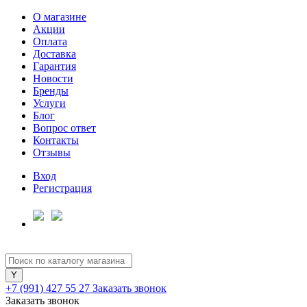
О магазине
Акции
Оплата
Доставка
Гарантия
Для клиентов всех банков
Новости
Бренды
Услуги
Разбейте
Блог
оплату
Вопрос ответ
на части
Контакты
без переплат
Отзывы
Вход
Регистрация
График платежей
Сегодня
25
%
+7 (991) 427 55 27
Заказать звонок
Заказать звонок