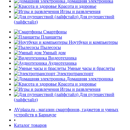
Домашняя электроника
Красота и здоровье
Игры и развлечения
Для путешествий
(лайфстайл)
Смартфоны
Планшеты
Ноутбуки и компьютеры
раз в 2 недели
Пылесосы
Умный дом
Видеотехника
Аудиотехника
Умные часы и браслеты
Электротранспорт
Домашняя электроника
Красота и здоровье
Игры и развлечения
Для путешествий
(лайфстайл)
AVplaza.ru - магазин смартфонов, гаджетов и умных
устройств в Барнауле
•
Каталог товаров