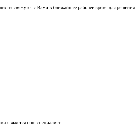
на части
без переплат
листы свяжутся с Вами в ближайшее рабочее время для решения
График платежей
Сегодня
25
%
Добавляйте товары
в корзину
Оплачивайте сегодня только
ми свяжется наш специалист
25
% картой любого банка