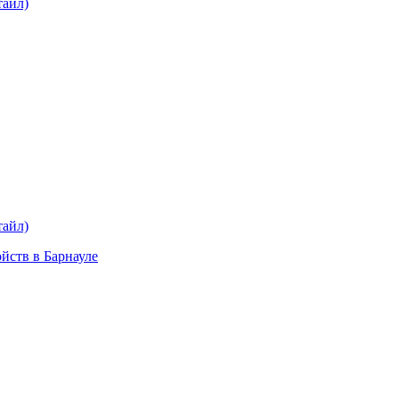
тайл)
plait.ru
раз в 2 недели
тайл)
ойств в Барнауле