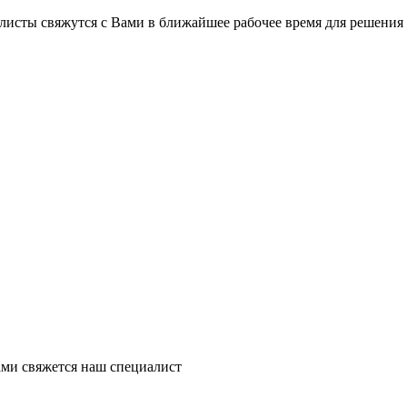
на части
без переплат
листы свяжутся с Вами в ближайшее рабочее время для решения
График платежей
Сегодня
25
%
Добавляйте товары
в корзину
Оплачивайте сегодня только
ми свяжется наш специалист
25
% картой любого банка