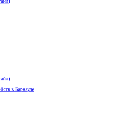
тайл)
plait.ru
раз в 2 недели
тайл)
ойств в Барнауле