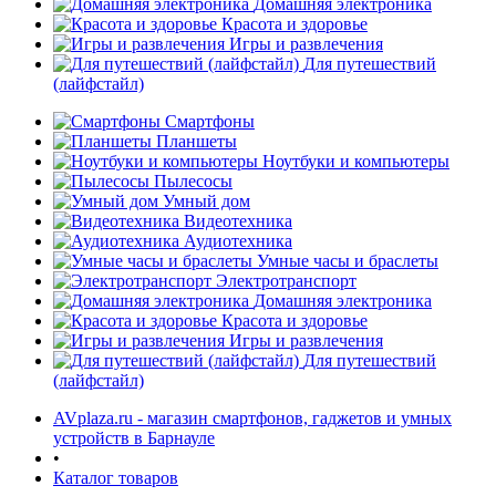
Домашняя электроника
Красота и здоровье
Игры и развлечения
Для путешествий
(лайфстайл)
Смартфоны
Планшеты
Ноутбуки и компьютеры
раз в 2 недели
Пылесосы
Умный дом
Видеотехника
Аудиотехника
Умные часы и браслеты
Электротранспорт
Домашняя электроника
Красота и здоровье
Игры и развлечения
Для путешествий
(лайфстайл)
AVplaza.ru - магазин смартфонов, гаджетов и умных
устройств в Барнауле
•
Каталог товаров