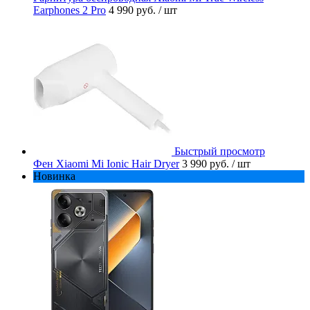
Earphones 2 Pro
4 990 руб.
/ шт
Быстрый просмотр
Фен Xiaomi Mi Ionic Hair Dryer
3 990 руб.
/ шт
Новинка