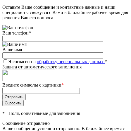
Оставьте Ваше сообщение и контактные данные и наши
Добавляйте товары
специалисты свяжутся с Вами в ближайшее рабочее время для
в корзину
решения Вашего вопроса.
Ваш телефон
*
Оплачивайте сегодня только
25
% картой любого банка
Ваше имя
Я согласен на
Получайте товар
обработку персональных данных.
*
Защита от автоматического заполнения
выбранный способом
Введите символы с картинки
*
Оставшиеся
75
% будут
списываться
с вашей карты
по
25
%
каждые 2 недели
*
- Поля, обязательные для заполнения
Сообщение отправлено
Ваше сообщение успешно отправлено. В ближайшее время с
Подробнее