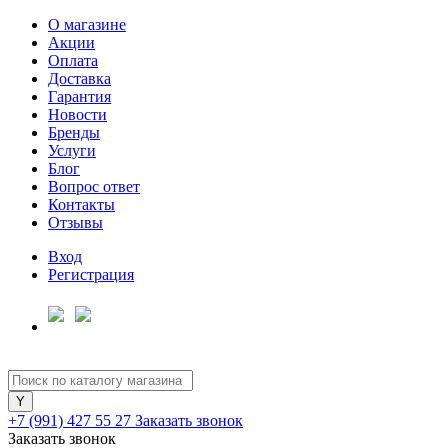
О магазине
Акции
Оплата
Доставка
Гарантия
Для клиентов всех банков
Новости
Бренды
Услуги
Разбейте
Блог
оплату
Вопрос ответ
на части
Контакты
без переплат
Отзывы
Вход
Регистрация
График платежей
Сегодня
25
%
+7 (991) 427 55 27
Заказать звонок
Заказать звонок