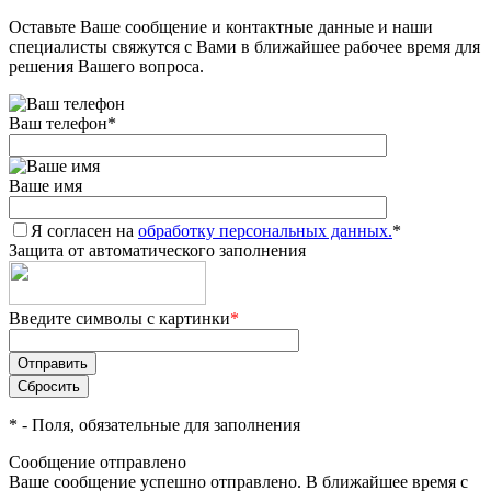
Оставьте Ваше сообщение и контактные данные и наши
Добавляйте товары
специалисты свяжутся с Вами в ближайшее рабочее время для
в корзину
решения Вашего вопроса.
Ваш телефон
*
Оплачивайте сегодня только
25
% картой любого банка
Ваше имя
Я согласен на
Получайте товар
обработку персональных данных.
*
Защита от автоматического заполнения
выбранный способом
Введите символы с картинки
*
Оставшиеся
75
% будут
списываться
с вашей карты
по
25
%
каждые 2 недели
*
- Поля, обязательные для заполнения
Сообщение отправлено
Ваше сообщение успешно отправлено. В ближайшее время с
Подробнее