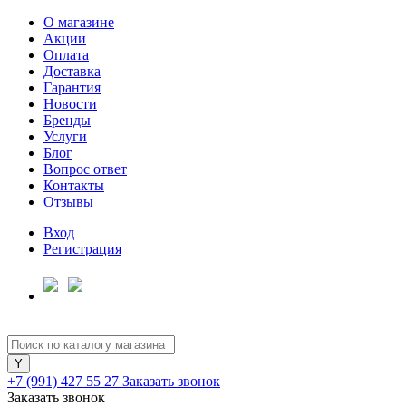
О магазине
Акции
Оплата
Доставка
Гарантия
Для клиентов всех банков
Новости
Бренды
Услуги
Разбейте
Блог
оплату
Вопрос ответ
на части
Контакты
без переплат
Отзывы
Вход
Регистрация
График платежей
Сегодня
25
%
+7 (991) 427 55 27
Заказать звонок
Заказать звонок