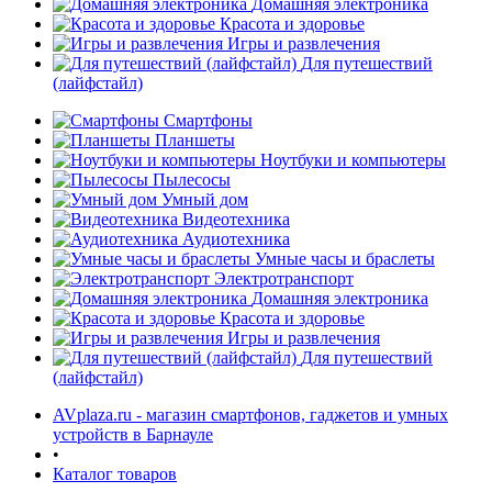
Домашняя электроника
Красота и здоровье
Игры и развлечения
Для путешествий
(лайфстайл)
Смартфоны
Планшеты
Ноутбуки и компьютеры
раз в 2 недели
Пылесосы
Умный дом
Видеотехника
Аудиотехника
Умные часы и браслеты
Электротранспорт
Домашняя электроника
Красота и здоровье
Игры и развлечения
Для путешествий
(лайфстайл)
AVplaza.ru - магазин смартфонов, гаджетов и умных
устройств в Барнауле
•
Каталог товаров