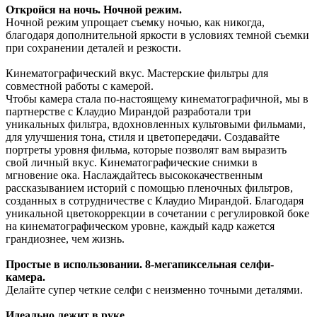
Откройся на ночь. Ночной режим.
Ночной режим упрощает съемку ночью, как никогда,
благодаря дополнительной яркости в условиях темной съемки
при сохранении деталей и резкости.
Кинематографический вкус. Мастерские фильтры для
совместной работы с камерой.
Чтобы камера стала по-настоящему кинематографичной, мы в
партнерстве с Клаудио Мирандой разработали три
уникальных фильтра, вдохновленных культовыми фильмами,
для улучшения тона, стиля и цветопередачи. Создавайте
портреты уровня фильма, которые позволят вам выразить
свой личный вкус. Кинематографические снимки в
мгновение ока. Наслаждайтесь высококачественным
рассказыванием историй с помощью пленочных фильтров,
созданных в сотрудничестве с Клаудио Мирандой. Благодаря
уникальной цветокоррекции в сочетании с регулировкой боке
на кинематографическом уровне, каждый кадр кажется
грандиознее, чем жизнь.
Простые в использовании. 8-мегапиксельная селфи-
камера.
Делайте супер четкие селфи с неизменно точными деталями.
Идеально лежит в руке.