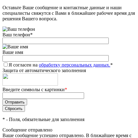
Оставьте Ваше сообщение и контактные данные и наши
Добавляйте товары
специалисты свяжутся с Вами в ближайшее рабочее время для
в корзину
решения Вашего вопроса.
Ваш телефон
*
Оплачивайте сегодня только
25
% картой любого банка
Ваше имя
Я согласен на
Получайте товар
обработку персональных данных.
*
Защита от автоматического заполнения
выбранный способом
Введите символы с картинки
*
Оставшиеся
75
% будут
списываться
с вашей карты
по
25
%
каждые 2 недели
*
- Поля, обязательные для заполнения
Сообщение отправлено
Ваше сообщение успешно отправлено. В ближайшее время с
Подробнее