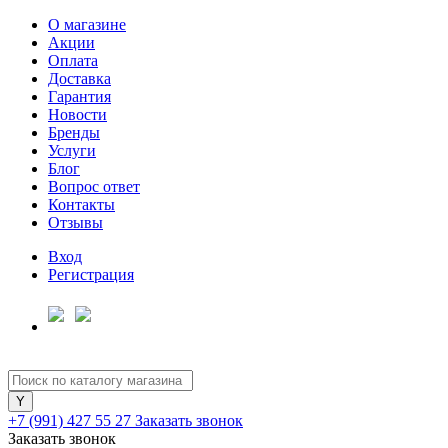
О магазине
Акции
Оплата
Доставка
Гарантия
Для клиентов всех банков
Новости
Бренды
Услуги
Разбейте
Блог
оплату
Вопрос ответ
на части
Контакты
без переплат
Отзывы
Вход
Регистрация
График платежей
Сегодня
25
%
+7 (991) 427 55 27
Заказать звонок
Заказать звонок