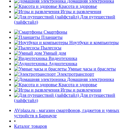
Домашняя электроника
Красота и здоровье
Игры и развлечения
Для путешествий
(лайфстайл)
Смартфоны
Планшеты
Ноутбуки и компьютеры
раз в 2 недели
Пылесосы
Умный дом
Видеотехника
Аудиотехника
Умные часы и браслеты
Электротранспорт
Домашняя электроника
Красота и здоровье
Игры и развлечения
Для путешествий
(лайфстайл)
AVplaza.ru - магазин смартфонов, гаджетов и умных
устройств в Барнауле
•
Каталог товаров