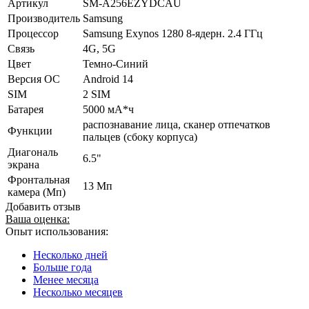
Артикул
SM-A256EZYDCAU
Производитель
Samsung
Процессор
Samsung Exynos 1280 8-ядерн. 2.4 ГГц
Связь
4G, 5G
Цвет
Темно-Синий
Версия ОС
Android 14
SIM
2 SIM
Батарея
5000 мА*ч
распознавание лица, сканер отпечатков
Функции
пальцев (сбоку корпуса)
Диагональ
6.5"
экрана
Фронтальная
13 Мп
камера (Мп)
Добавить отзыв
Ваша оценка:
Опыт использования:
Несколько дней
Больше года
Менее месяца
Несколько месяцев