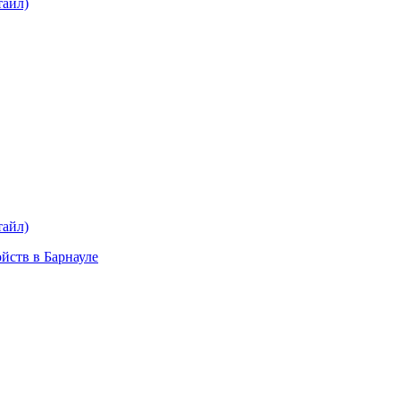
тайл)
plait.ru
раз в 2 недели
тайл)
ойств в Барнауле