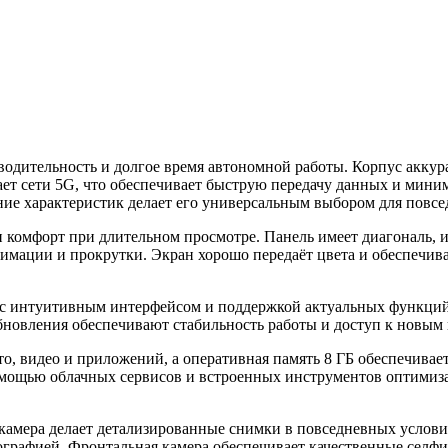
одительность и долгое время автономной работы. Корпус аккура
т сети 5G, что обеспечивает быструю передачу данных и миним
тание характеристик делает его универсальным выбором для повс
комфорт при длительном просмотре. Панель имеет диагональ, и
мации и прокрутки. Экран хорошо передаёт цвета и обеспечивае
а с интуитивным интерфейсом и поддержкой актуальных функци
бновления обеспечивают стабильность работы и доступ к новы
ото, видео и приложений, а оперативная память 8 ГБ обеспечив
мощью облачных сервисов и встроенных инструментов оптимиза
 камера делает детализированные снимки в повседневных услови
графией. Фронтальная камера обеспечивает качественные селфи