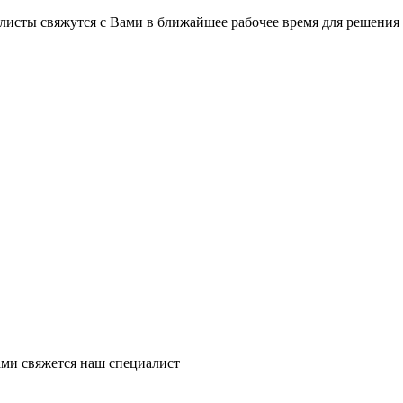
на части
без переплат
листы свяжутся с Вами в ближайшее рабочее время для решения
График платежей
Сегодня
25
%
Добавляйте товары
в корзину
Оплачивайте сегодня только
ми свяжется наш специалист
25
% картой любого банка