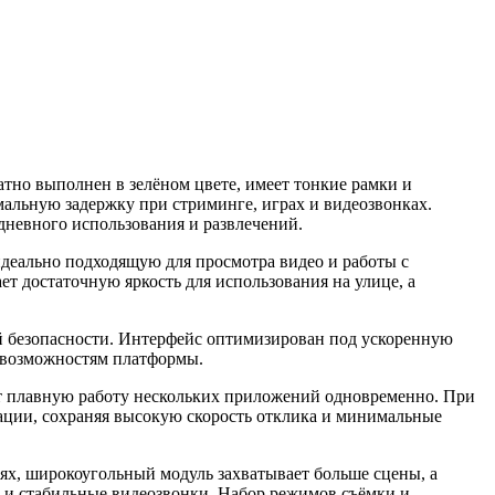
тно выполнен в зелёном цвете, имеет тонкие рамки и
альную задержку при стриминге, играх и видеозвонках.
едневного использования и развлечений.
деально подходящую для просмотра видео и работы с
т достаточную яркость для использования на улице, а
й безопасности. Интерфейс оптимизирован под ускоренную
м возможностям платформы.
ает плавную работу нескольких приложений одновременно. При
ции, сохраняя высокую скорость отклика и минимальные
ях, широкоугольный модуль захватывает больше сцены, а
 и стабильные видеозвонки. Набор режимов съёмки и