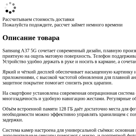
Рассчитываем стоимость доставки
Пожалуйста подождите, рассчет займет немного времени
Описание товара
Samsung A37 5G сочетает современный дизайн, плавную произв
приятную на ощупь матовую поверхность. Телефон поддерживае
Устройство удобно держать в руке и носить в кармане, а соче
Яркий и чёткий дисплей обеспечивает насыщенную картинку и 
приложениями, с высокой частотой обновления для плавной ани
защитное покрытие помогает снизить риск царапин.
На смартфоне установлена современная операционная систем
многозадачность и удобную навигацию жестами. Регулярные о
Объём встроенной памяти 128 ГБ даёт достаточно места для ф
необходимости можно эффективно управлять хранилищем с по
задержки.
Система камер настроена для универсальной съёмки: основная
дополнительные сенсоры помогают с макро- и портретной фото