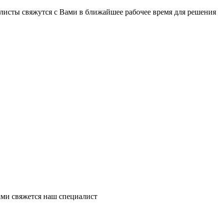
на части
без переплат
листы свяжутся с Вами в ближайшее рабочее время для решения
График платежей
Сегодня
25
%
Добавляйте товары
в корзину
Оплачивайте сегодня только
ми свяжется наш специалист
25
% картой любого банка