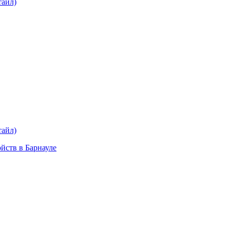
тайл)
plait.ru
раз в 2 недели
тайл)
ойств в Барнауле