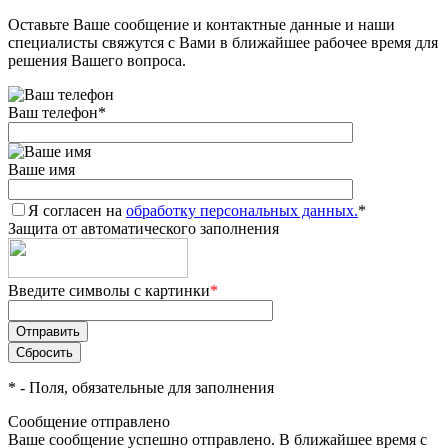
Оставьте Ваше сообщение и контактные данные и наши
Добавляйте товары
специалисты свяжутся с Вами в ближайшее рабочее время для
в корзину
решения Вашего вопроса.
Ваш телефон
*
Оплачивайте сегодня только
25
% картой любого банка
Ваше имя
Я согласен на
Получайте товар
обработку персональных данных.
*
Защита от автоматического заполнения
выбранный способом
Введите символы с картинки
*
Оставшиеся
75
% будут
списываться
с вашей карты
по
25
%
каждые 2 недели
*
- Поля, обязательные для заполнения
Сообщение отправлено
Ваше сообщение успешно отправлено. В ближайшее время с
Подробнее