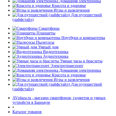
Домашняя электроника
Красота и здоровье
Игры и развлечения
Для путешествий
(лайфстайл)
Смартфоны
Планшеты
Ноутбуки и компьютеры
раз в 2 недели
Пылесосы
Умный дом
Видеотехника
Аудиотехника
Умные часы и браслеты
Электротранспорт
Домашняя электроника
Красота и здоровье
Игры и развлечения
Для путешествий
(лайфстайл)
AVplaza.ru - магазин смартфонов, гаджетов и умных
устройств в Барнауле
•
Каталог товаров