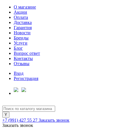
О магазине
Акции
Оплата
Доставка
Гарантия
Для клиентов всех банков
Новости
Бренды
Услуги
Разбейте
Блог
оплату
Вопрос ответ
на части
Контакты
без переплат
Отзывы
Вход
Регистрация
График платежей
Сегодня
25
%
+7 (991) 427 55 27
Заказать звонок
Заказать звонок