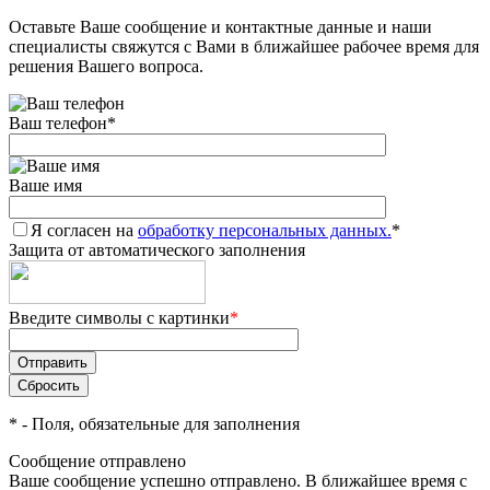
Оставьте Ваше сообщение и контактные данные и наши
Добавляйте товары
специалисты свяжутся с Вами в ближайшее рабочее время для
в корзину
решения Вашего вопроса.
Ваш телефон
*
Оплачивайте сегодня только
25
% картой любого банка
Ваше имя
Я согласен на
Получайте товар
обработку персональных данных.
*
Защита от автоматического заполнения
выбранный способом
Введите символы с картинки
*
Оставшиеся
75
% будут
списываться
с вашей карты
по
25
%
каждые 2 недели
*
- Поля, обязательные для заполнения
Сообщение отправлено
Ваше сообщение успешно отправлено. В ближайшее время с
Подробнее