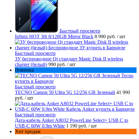
Быстрый просмотр
Infinix HOT 30i 8/128GB Mirror Black
8 990 руб.
/ шт
Быстрый просмотр
ЗУ беспроводное Qi стандарт Magic Disk II wireless
charger (белый)
990 руб.
/ шт
Новинка
Быстрый просмотр
TECNO Camon 50 Ultra 5G 12/256 GB Зеленый
41 990
руб.
/ шт
Быстрый просмотр
Дата-кабель Anker A8032 PowerLine Select+ USB C to
USB-C 60W 0.9m White
1 190 руб.
/ шт
Хит продаж