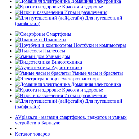
Домашняя электроника
Красота и здоровье
Игры и развлечения
Для путешествий
(лайфстайл)
Смартфоны
Планшеты
Ноутбуки и компьютеры
раз в 2 недели
Пылесосы
Умный дом
Видеотехника
Аудиотехника
Умные часы и браслеты
Электротранспорт
Домашняя электроника
Красота и здоровье
Игры и развлечения
Для путешествий
(лайфстайл)
AVplaza.ru - магазин смартфонов, гаджетов и умных
устройств в Барнауле
•
Каталог товаров