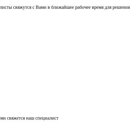
на части
без переплат
листы свяжутся с Вами в ближайшее рабочее время для решения
График платежей
Сегодня
25
%
Добавляйте товары
в корзину
Оплачивайте сегодня только
ми свяжется наш специалист
25
% картой любого банка