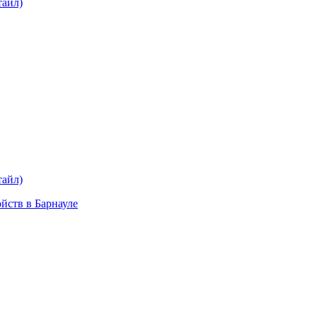
тайл)
plait.ru
раз в 2 недели
тайл)
ойств в Барнауле