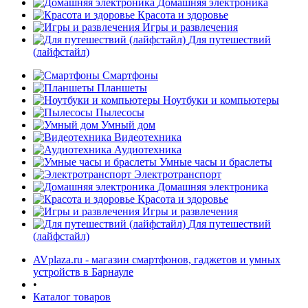
Домашняя электроника
Красота и здоровье
Игры и развлечения
Для путешествий
(лайфстайл)
Смартфоны
Планшеты
Ноутбуки и компьютеры
раз в 2 недели
Пылесосы
Умный дом
Видеотехника
Аудиотехника
Умные часы и браслеты
Электротранспорт
Домашняя электроника
Красота и здоровье
Игры и развлечения
Для путешествий
(лайфстайл)
AVplaza.ru - магазин смартфонов, гаджетов и умных
устройств в Барнауле
•
Каталог товаров