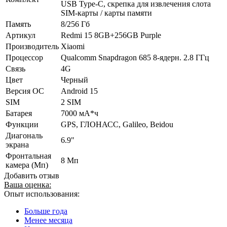
USB Type-C, скрепка для извлечения слота
SIM-карты / карты памяти
Память
8/256 Гб
Артикул
Redmi 15 8GB+256GB Purple
Производитель
Xiaomi
Процессор
Qualcomm Snapdragon 685 8-ядерн. 2.8 ГГц
Связь
4G
Цвет
Черный
Версия ОС
Android 15
SIM
2 SIM
Батарея
7000 мА*ч
Функции
GPS, ГЛОНАСС, Galileo, Beidou
Диагональ
6.9"
экрана
Фронтальная
8 Мп
камера (Мп)
Добавить отзыв
Ваша оценка:
Опыт использования:
Больше года
Менее месяца