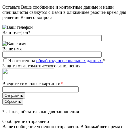
Оставьте Ваше сообщение и контактные данные и наши
Добавляйте товары
специалисты свяжутся с Вами в ближайшее рабочее время для
в корзину
решения Вашего вопроса.
Ваш телефон
*
Оплачивайте сегодня только
25
% картой любого банка
Ваше имя
Я согласен на
Получайте товар
обработку персональных данных.
*
Защита от автоматического заполнения
выбранный способом
Введите символы с картинки
*
Оставшиеся
75
% будут
списываться
с вашей карты
по
25
%
каждые 2 недели
*
- Поля, обязательные для заполнения
Сообщение отправлено
Ваше сообщение успешно отправлено. В ближайшее время с
Подробнее