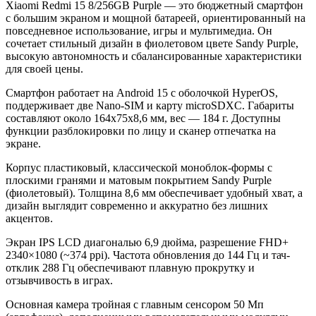
Xiaomi Redmi 15 8/256GB Purple — это бюджетный смартфон
с большим экраном и мощной батареей, ориентированный на
повседневное использование, игры и мультимедиа. Он
сочетает стильный дизайн в фиолетовом цвете Sandy Purple,
высокую автономность и сбалансированные характеристики
для своей цены.
Смартфон работает на Android 15 с оболочкой HyperOS,
поддерживает две Nano-SIM и карту microSDXC. Габариты
составляют около 164x75x8,6 мм, вес — 184 г. Доступны
функции разблокировки по лицу и сканер отпечатка на
экране.
Корпус пластиковый, классической моноблок-формы с
плоскими гранями и матовым покрытием Sandy Purple
(фиолетовый). Толщина 8,6 мм обеспечивает удобный хват, а
дизайн выглядит современно и аккуратно без лишних
акцентов.
Экран IPS LCD диагональю 6,9 дюйма, разрешение FHD+
2340×1080 (~374 ppi). Частота обновления до 144 Гц и тач-
отклик 288 Гц обеспечивают плавную прокрутку и
отзывчивость в играх.
Основная камера тройная с главным сенсором 50 Мп