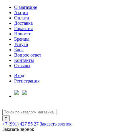
О магазине
Акции
Оплата
Доставка
Гарантия
Для клиентов всех банков
Новости
Бренды
Услуги
Разбейте
Блог
оплату
Вопрос ответ
на части
Контакты
без переплат
Отзывы
Вход
Регистрация
График платежей
Сегодня
25
%
+7 (991) 427 55 27
Заказать звонок
Заказать звонок