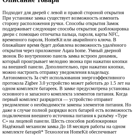
Подходит для дверей с левой и правой стороной открытия
При установке замка существует возможность изменить
сторону расположения ручки. Способы открытия Замок
поддерживает следующие способы открытия: разблокировка
двери с помощью отпечатка пальца, пароля, карты NFC,
временного пароля, HomeKit или аварийного ключа. В
ближайшее время будет добавлена возможность удалённого
открытия через приложение Aqara home. Умный дверной
звонок Во внутреннюю панель замка встроен динамик,
который проигрывает мелодию звонка при нажатии кнопки
на внешней панели. Дополнительно, при нажатии кнопки,
можно настроить отправку уведомления владельцу.
Автономность За счёт использования энергоэффективного
протокола Zigbee 3.0 устройство может работать до 1.5 лет на
одном комплекте батареек. В замке предусмотрена установка
основного и запасного комплекта элементов питания. Когда
первый комплект разрядится — устройство отправит
уведомление о необходимости замены элементов питания. Но
даже в случае полной разрядки всех батарей есть возможность
подключения внешнего источника питания к разъёму «Type
C» на лицевой панели. Шесть способов разблокировки
Надёжный механизм замка До 18 месяцев работы на одном
комплекте батарей* Технология HomeKit обеспечивает