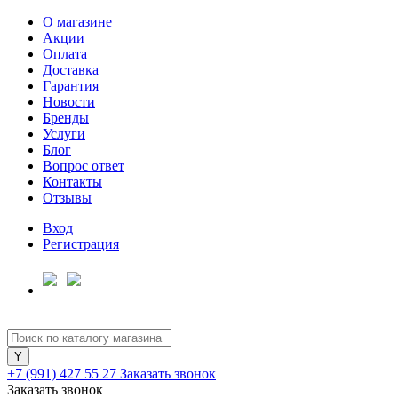
О магазине
Акции
Оплата
Доставка
Гарантия
Для клиентов всех банков
Новости
Бренды
Услуги
Разбейте
Блог
оплату
Вопрос ответ
на части
Контакты
без переплат
Отзывы
Вход
Регистрация
График платежей
Сегодня
25
%
+7 (991) 427 55 27
Заказать звонок
Заказать звонок