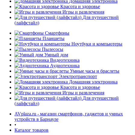
Домашняя электроника
Красота и здоровье
Игры и развлечения
Для путешествий
(лайфстайл)
Смартфоны
Планшеты
Ноутбуки и компьютеры
раз в 2 недели
Пылесосы
Умный дом
Видеотехника
Аудиотехника
Умные часы и браслеты
Электротранспорт
Домашняя электроника
Красота и здоровье
Игры и развлечения
Для путешествий
(лайфстайл)
AVplaza.ru - магазин смартфонов, гаджетов и умных
устройств в Барнауле
•
Каталог товаров