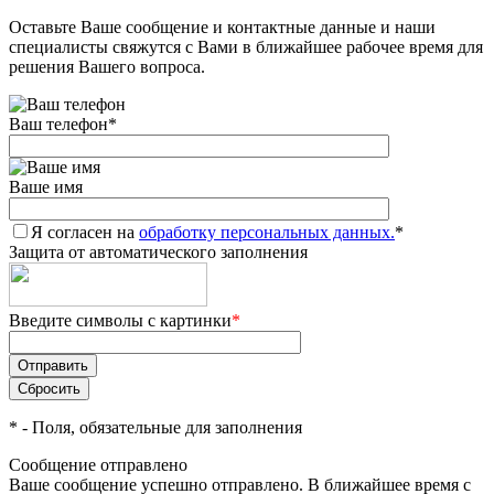
Оставьте Ваше сообщение и контактные данные и наши
Добавляйте товары
специалисты свяжутся с Вами в ближайшее рабочее время для
в корзину
решения Вашего вопроса.
Ваш телефон
*
Оплачивайте сегодня только
25
% картой любого банка
Ваше имя
Я согласен на
Получайте товар
обработку персональных данных.
*
Защита от автоматического заполнения
выбранный способом
Введите символы с картинки
*
Оставшиеся
75
% будут
списываться
с вашей карты
по
25
%
каждые 2 недели
*
- Поля, обязательные для заполнения
Сообщение отправлено
Ваше сообщение успешно отправлено. В ближайшее время с
Подробнее