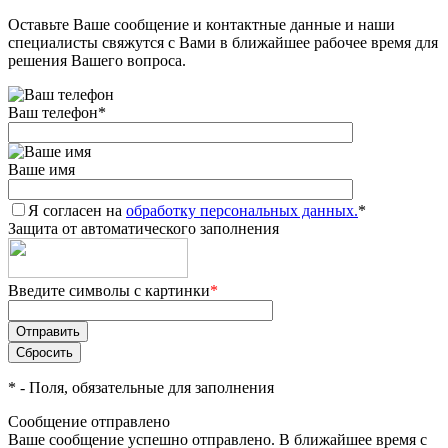
Оставьте Ваше сообщение и контактные данные и наши
Добавляйте товары
специалисты свяжутся с Вами в ближайшее рабочее время для
в корзину
решения Вашего вопроса.
Ваш телефон
*
Оплачивайте сегодня только
25
% картой любого банка
Ваше имя
Я согласен на
Получайте товар
обработку персональных данных.
*
Защита от автоматического заполнения
выбранный способом
Введите символы с картинки
*
Оставшиеся
75
% будут
списываться
с вашей карты
по
25
%
каждые 2 недели
*
- Поля, обязательные для заполнения
Сообщение отправлено
Ваше сообщение успешно отправлено. В ближайшее время с
Подробнее