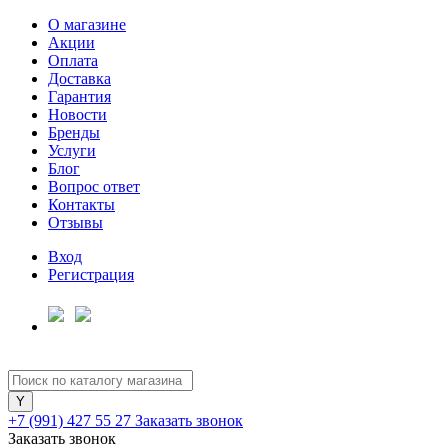
О магазине
Акции
Оплата
Доставка
Гарантия
Для клиентов всех банков
Новости
Бренды
Услуги
Разбейте
Блог
оплату
Вопрос ответ
на части
Контакты
без переплат
Отзывы
Вход
Регистрация
График платежей
Сегодня
25
%
+7 (991) 427 55 27
Заказать звонок
Заказать звонок