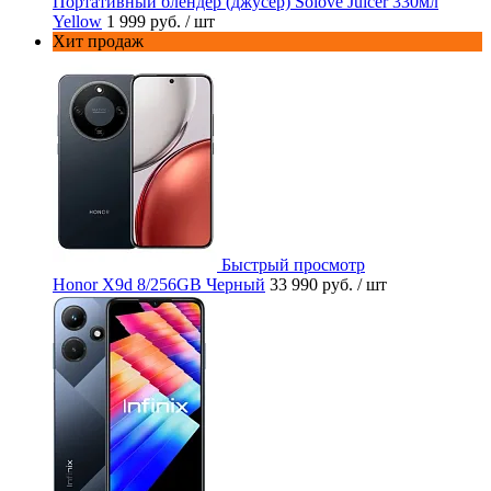
Портативный блендер (джусер) Solove Juicer 330мл
Yellow
1 999 руб.
/ шт
Хит продаж
Быстрый просмотр
Honor X9d 8/256GB Черный
33 990 руб.
/ шт