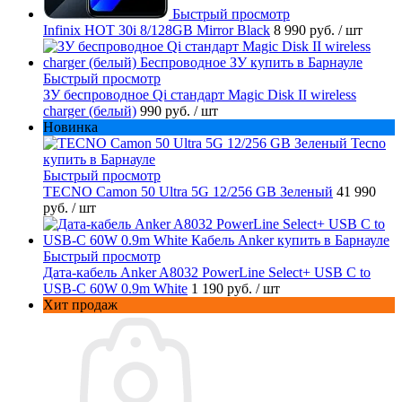
Быстрый просмотр
Infinix HOT 30i 8/128GB Mirror Black
8 990 руб.
/ шт
Быстрый просмотр
ЗУ беспроводное Qi стандарт Magic Disk II wireless
charger (белый)
990 руб.
/ шт
Новинка
Быстрый просмотр
TECNO Camon 50 Ultra 5G 12/256 GB Зеленый
41 990
руб.
/ шт
Быстрый просмотр
Дата-кабель Anker A8032 PowerLine Select+ USB C to
USB-C 60W 0.9m White
1 190 руб.
/ шт
Хит продаж