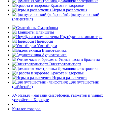
Домашняя электроника
Красота и здоровье
Игры и развлечения
Для путешествий
(лайфстайл)
Смартфоны
Планшеты
Ноутбуки и компьютеры
раз в 2 недели
Пылесосы
Умный дом
Видеотехника
Аудиотехника
Умные часы и браслеты
Электротранспорт
Домашняя электроника
Красота и здоровье
Игры и развлечения
Для путешествий
(лайфстайл)
AVplaza.ru - магазин смартфонов, гаджетов и умных
устройств в Барнауле
•
Каталог товаров