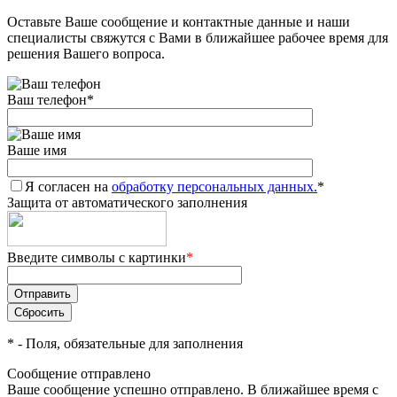
Оставьте Ваше сообщение и контактные данные и наши
Добавляйте товары
специалисты свяжутся с Вами в ближайшее рабочее время для
в корзину
решения Вашего вопроса.
Ваш телефон
*
Оплачивайте сегодня только
25
% картой любого банка
Ваше имя
Я согласен на
Получайте товар
обработку персональных данных.
*
Защита от автоматического заполнения
выбранный способом
Введите символы с картинки
*
Оставшиеся
75
% будут
списываться
с вашей карты
по
25
%
каждые 2 недели
*
- Поля, обязательные для заполнения
Сообщение отправлено
Ваше сообщение успешно отправлено. В ближайшее время с
Подробнее