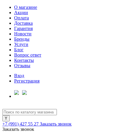
О магазине
Акции
Оплата
Доставка
Гарантия
Для клиентов всех банков
Новости
Бренды
Услуги
Разбейте
Блог
оплату
Вопрос ответ
на части
Контакты
без переплат
Отзывы
Вход
Регистрация
График платежей
Сегодня
25
%
+7 (991) 427 55 27
Заказать звонок
Заказать звонок