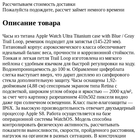
Рассчитываем стоимость доставки
Пожалуйста подождите, рассчет займет немного времени
Описание товара
Часы из титана Apple Watch Ultra Titanium case with Blue / Gray
Trail Loop, ремешок подходит для запястья (145-220 мм).
Титановый корпус аэрокосмического класса обеспечивает
идеальный баланс веса, прочности и коррозионной стойкости.
Тонкая и легкая петля Trail Loop изготовлена из мягкого
нейлона с удобным язычком для быстрой регулировки на ходу.
Водонепроницаемость до 100 м. Обрамление циферблата
слегка выступает вверх, что дарит дисплею из сапфирового
стекла дополнительную защиту. Часы оснащены 1,92-
дюймовым (4,88 см) сенсорным экраном типа Retina с
подсветкой, широким углом обзора и яркостью — 2000 кд/м²,
за счет чего картинку разрешением 410х502 пикселя видно
даже при солнечном освещении. Класс пыле-влагозащиты —
IP6X. За высокую производительность отвечает двухъядерный
процессор Apple S8. Работа осуществляется на базе
операционной системы WatchOS. Модель способна
контролировать физическую активность, рассчитывать
показатели выносливости, скорости, пройденного расстояния,
нагрузок на организм в разных ситуациях. В конструкции