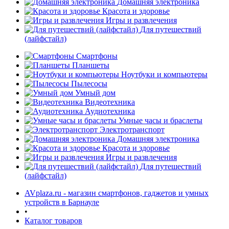
Домашняя электроника
Красота и здоровье
Игры и развлечения
Для путешествий
(лайфстайл)
Смартфоны
Планшеты
Ноутбуки и компьютеры
раз в 2 недели
Пылесосы
Умный дом
Видеотехника
Аудиотехника
Умные часы и браслеты
Электротранспорт
Домашняя электроника
Красота и здоровье
Игры и развлечения
Для путешествий
(лайфстайл)
AVplaza.ru - магазин смартфонов, гаджетов и умных
устройств в Барнауле
•
Каталог товаров