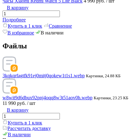
Часы Xiaomi Redmi Watch 5 Lite Black
4 990 руб.
/ шт
В корзину
Подробнее
Купить в 1 клик
Сравнение
В избранное
В наличии
Файлы
3kqkqrfagtfk91ej0mitj0qokew1t1s1.webp
Картинки, 24.88 КБ
w8wit9d6dbux92pnj4oqq8w3t51aov0h.webp
Картинки, 23.25 КБ
11 990 руб.
/ шт
В корзину
Купить в 1 клик
Рассчитать доставку
В наличии