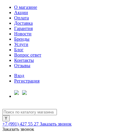
О магазине
Акции
Оплата
Доставка
Гарантия
Для клиентов всех банков
Новости
Бренды
Услуги
Разбейте
Блог
оплату
Вопрос ответ
на части
Контакты
без переплат
Отзывы
Вход
Регистрация
График платежей
Сегодня
25
%
+7 (991) 427 55 27
Заказать звонок
Заказать звонок