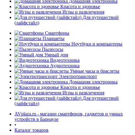
Домашняя электроника
Красота и здоровье
Игры и развлечения
Для путешествий
(лайфстайл)
Смартфоны
Планшеты
Ноутбуки и компьютеры
раз в 2 недели
Пылесосы
Умный дом
Видеотехника
Аудиотехника
Умные часы и браслеты
Электротранспорт
Домашняя электроника
Красота и здоровье
Игры и развлечения
Для путешествий
(лайфстайл)
AVplaza.ru - магазин смартфонов, гаджетов и умных
устройств в Барнауле
•
Каталог товаров