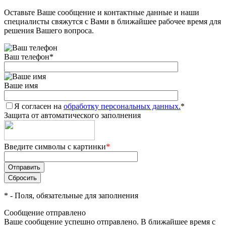
Оставьте Ваше сообщение и контактные данные и наши
Добавляйте товары
специалисты свяжутся с Вами в ближайшее рабочее время для
в корзину
решения Вашего вопроса.
Ваш телефон
*
Оплачивайте сегодня только
25
% картой любого банка
Ваше имя
Я согласен на
Получайте товар
обработку персональных данных.
*
Защита от автоматического заполнения
выбранный способом
Введите символы с картинки
*
Оставшиеся
75
% будут
списываться
с вашей карты
по
25
%
каждые 2 недели
*
- Поля, обязательные для заполнения
Сообщение отправлено
Ваше сообщение успешно отправлено. В ближайшее время с
Подробнее