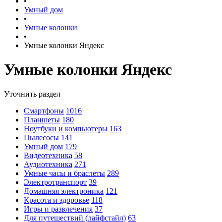
•
Умный дом
•
Умные колонки
•
Умные колонки Яндекс
Умные колонки Яндекс
Уточнить раздел
Смартфоны
1016
Планшеты
180
Ноутбуки и компьютеры
163
Пылесосы
141
Умный дом
179
Видеотехника
58
Аудиотехника
271
Умные часы и браслеты
289
Электротранспорт
39
Домашняя электроника
121
Красота и здоровье
118
Игры и развлечения
37
Для путешествий (лайфстайл)
63