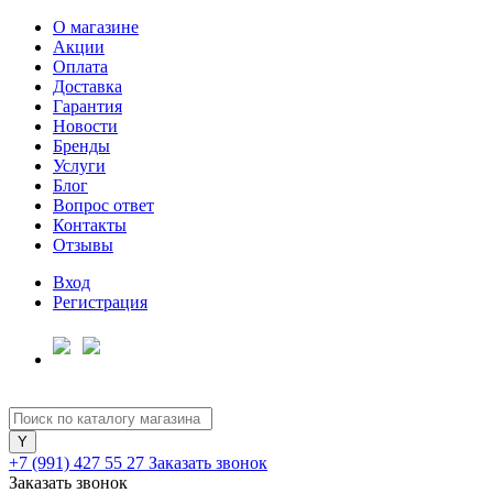
О магазине
Акции
Оплата
Доставка
Гарантия
Для клиентов всех банков
Новости
Бренды
Услуги
Разбейте
Блог
оплату
Вопрос ответ
на части
Контакты
без переплат
Отзывы
Вход
Регистрация
График платежей
Сегодня
25
%
+7 (991) 427 55 27
Заказать звонок
Заказать звонок