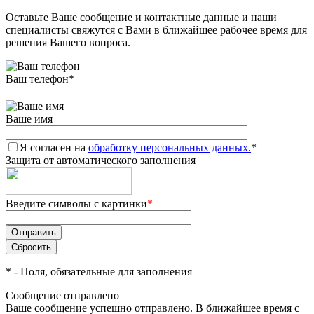
Оставьте Ваше сообщение и контактные данные и наши
Добавляйте товары
специалисты свяжутся с Вами в ближайшее рабочее время для
в корзину
решения Вашего вопроса.
Ваш телефон
*
Оплачивайте сегодня только
25
% картой любого банка
Ваше имя
Я согласен на
Получайте товар
обработку персональных данных.
*
Защита от автоматического заполнения
выбранный способом
Введите символы с картинки
*
Оставшиеся
75
% будут
списываться
с вашей карты
по
25
%
каждые 2 недели
*
- Поля, обязательные для заполнения
Сообщение отправлено
Ваше сообщение успешно отправлено. В ближайшее время с
Подробнее