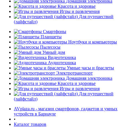
Домашняя электроника
Красота и здоровье
Игры и развлечения
Для путешествий
(лайфстайл)
Смартфоны
Планшеты
Ноутбуки и компьютеры
раз в 2 недели
Пылесосы
Умный дом
Видеотехника
Аудиотехника
Умные часы и браслеты
Электротранспорт
Домашняя электроника
Красота и здоровье
Игры и развлечения
Для путешествий
(лайфстайл)
AVplaza.ru - магазин смартфонов, гаджетов и умных
устройств в Барнауле
•
Каталог товаров