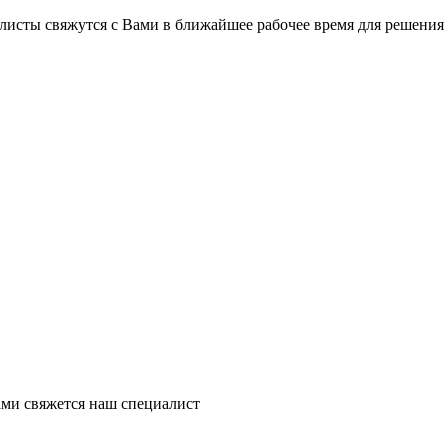
на части
без переплат
листы свяжутся с Вами в ближайшее рабочее время для решения
График платежей
Сегодня
25
%
Добавляйте товары
в корзину
Оплачивайте сегодня только
ми свяжется наш специалист
25
% картой любого банка