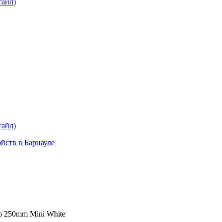
тайл)
plait.ru
раз в 2 недели
тайл)
ойств в Барнауле
p 250mm Mini White