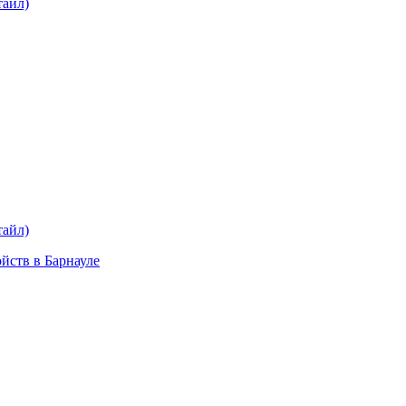
тайл)
plait.ru
раз в 2 недели
тайл)
ойств в Барнауле