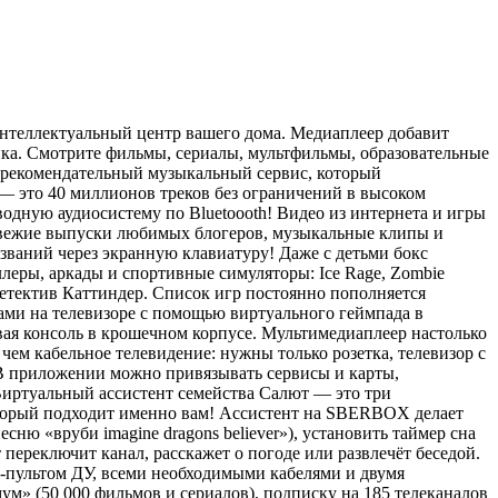
нтеллектуальный центр вашего дома. Медиаплеер добавит
ка. Смотрите фильмы, сериалы, мультфильмы, образовательные
 рекомендательный музыкальный сервис, который
 — это 40 миллионов треков без ограничений в высоком
одную аудиосистему по Bluetoooth! Видео из интернета и игры
свежие выпуски любимых блогеров, музыкальные клипы и
ваний через экранную клавиатуру! Даже с детьми бокс
леры, аркады и спортивные симуляторы: Ice Rage, Zombie
, Детектив Каттиндер. Список игр постоянно пополняется
рами на телевизоре с помощью виртуального геймпада в
ая консоль в крошечном корпусе. Мультимедиаплеер настолько
 чем кабельное телевидение: нужны только розетка, телевизор с
 В приложении можно привязывать сервисы и карты,
Виртуальный ассистент семейства Салют — это три
торый подходит именно вам! Ассистент на SBERBOX делает
ю «вруби imagine dragons believer»), установить таймер сна
 переключит канал, расскажет о погоде или развлечёт беседой.
h-пультом ДУ, всеми необходимыми кабелями и двумя
м» (50 000 фильмов и сериалов), подписку на 185 телеканалов