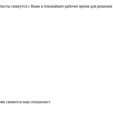
на части
без переплат
листы свяжутся с Вами в ближайшее рабочее время для решения
График платежей
Сегодня
25
%
Добавляйте товары
в корзину
Оплачивайте сегодня только
ми свяжется наш специалист
25
% картой любого банка