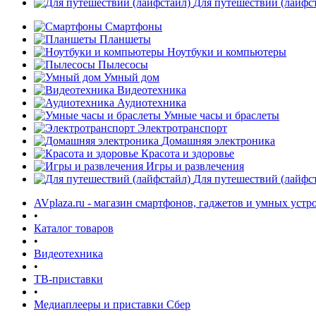
Для путешествий (лайфс
Смартфоны
Планшеты
Ноутбуки и компьютеры
Пылесосы
Умный дом
Видеотехника
Аудиотехника
Умные часы и браслеты
Электротранспорт
Домашняя электроника
Красота и здоровье
Игры и развлечения
Для путешествий (лайфс
AVplaza.ru - магазин смартфонов, гаджетов и умных устр
•
Каталог товаров
•
Видеотехника
•
ТВ-приставки
•
Медиаплееры и приставки Сбер