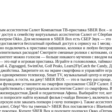
ьным ассистентом Салют Компактная ТВ-приставка SBER Box – и
 доступ к семейству виртуальных ассистентов Салют от Сбербан
театром Okko. Для меломанов в SBER Box есть СБЕР Звук — это
едоставляется бесплатный пробный доступ к сервису на 1 месяц
жно подключить к приставке наушники, колонки и любую беспров
олнительных расходов! Смотрите смешные ролики с котиками, 
онтент можно голосом — больше никакого мучения с вводом наз
это ещё и игровая приставка. Играйте в головоломки, таймкил
Ball 4, Zigzagged, SwimOut, Golf Peaks, Learn2FlyCatch the Candy
 джойстика. Закрепите их на экране смартфона и управляйте иг
одновременно телевизор, Smart TV, музыкальный центр и игров
 поездки, в гости, на дачу! SBER BOX — это в тысячу раз проще,
всем функциям установите на смартфон приложение СБЕР Салют.
модействовать с виртуальным ассистентом Салют со смартфона. 
жизнерадостная Джой и педантичная Афина. Выбирайте тот, ко
 попросите найти нужный фильм («найди Веном»), включить песн
херскую или заказать попкорн («хочу попкорн»). Также ассистент
алют, Сбер! Что ты умеешь?» SBER Box поставляется с Bluetoot
е покупки. Купите SBER Box и получите подписку Окко «Оптиму