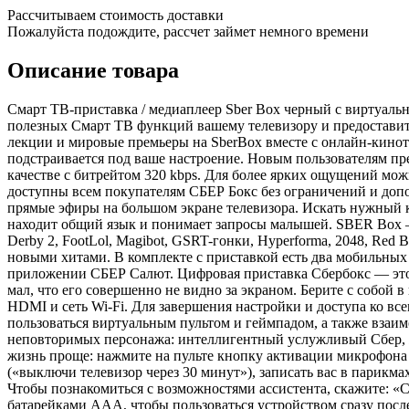
Рассчитываем стоимость доставки
Пожалуйста подождите, рассчет займет немного времени
Описание товара
Смарт ТВ-приставка / медиаплеер Sber Box черный с виртуал
полезных Смарт ТВ функций вашему телевизору и предоставит
лекции и мировые премьеры на SberBox вместе с онлайн-кино
подстраивается под ваше настроение. Новым пользователям пр
качестве с битрейтом 320 kbps. Для более ярких ощущений мо
доступны всем покупателям СБЕР Бокс без ограничений и доп
прямые эфиры на большом экране телевизора. Искать нужный к
находит общий язык и понимает запросы малышей. SBER Box — 
Derby 2, FootLol, Magibot, GSRT-гонки, Hyperforma, 2048, Red 
новыми хитами. В комплекте с приставкой есть два мобильных
приложении СБЕР Салют. Цифровая приставка Сбербокс — это 
мал, что его совершенно не видно за экраном. Берите с собой в
HDMI и сеть Wi-Fi. Для завершения настройки и доступа ко 
пользоваться виртуальным пультом и геймпадом, а также взаи
неповторимых персонажа: интеллигентный услужливый Сбер, 
жизнь проще: нажмите на пульте кнопку активации микрофона и
(«выключи телевизор через 30 минут»), записать вас в парикма
Чтобы познакомиться с возможностями ассистента, скажите: «С
батарейками ААА, чтобы пользоваться устройством сразу посл