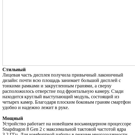
Стильный
Лицевая часть дисплея получила привычный лаконичный
дизайн: почти всю площадь занимает большой дисплей с
тонкими рамками и закругленным гранями, а сверху
расположилось отверстие под фронтальную камеру. Сзади
находится круглый выступающий модуль, состоящий из
четырех камер. Благодаря плоским боковым граням смартфон
удобно и надежно лежит в руке.
Мощный
Устройство работает на новейшем восьмиядерном процессоре
Snapdragon 8 Gen 2 с максимальной тактовой частотой ядра
3.2 ГГц. Для комфортной работы в режиме многозадачности