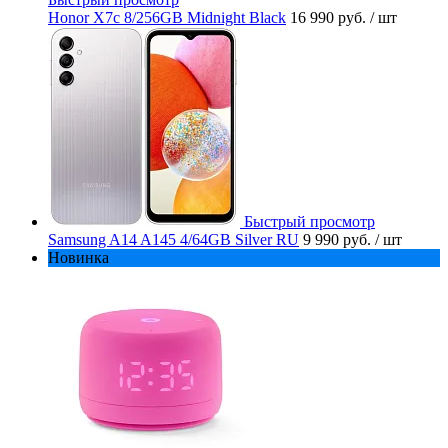
Honor X7c 8/256GB Midnight Black
16 990 руб.
/ шт
Быстрый просмотр
Samsung A14 A145 4/64GB Silver RU
9 990 руб.
/ шт
Новинка