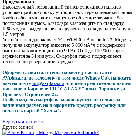
Продуманный
Высокоточный подэкранный сканер отпечатков пальцев
упрощает разблокировку устройства. Стереодинамики Harman
Kardon обеспечивают насыщенное объемное звучание без
посторонних шумов. Благодаря влагозащите по стандарту
IP68 модель выдерживает погружение под воду на глубину до
1.5 метров.
Устройство поддерживает 5G, Wi-Fi 6 и Bluetooth 5.3. Модель
получила аккумулятор емкостью 5 000 мА*ч с поддержкой
быстрой зарядки мощностью 90 Вт. От 0 до 100 % батарея
заряжается за 34 минуты. Смартфон также поддерживает
технологию реверсивной зарядки.
Оформить заказ вы всегда сможете у нас на сайте
AVplaza.ru, по телефону (в том числе What's Up), написать
нам на почту
im@avplaza.ru
или непосредственно в нашем
магазине в Барнауле ТЦ "GALAXY" или в Заринске ул.
Проспект Строителей 22.
Любую модель смартфона можно купить не только за
наличный расчёт, но и оформить кредит, рассрочку или
оплатить картой "Халва".
Вернуться к списку
Другие записи