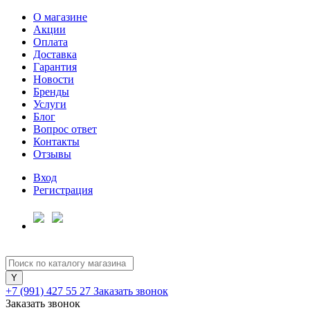
О магазине
Акции
Оплата
Доставка
Гарантия
Для клиентов всех банков
Новости
Бренды
Услуги
Разбейте
Блог
оплату
Вопрос ответ
на части
Контакты
без переплат
Отзывы
Вход
Регистрация
График платежей
Сегодня
25
%
+7 (991) 427 55 27
Заказать звонок
Заказать звонок