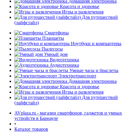
Домашняя электроника
Красота и здоровье
Игры и развлечения
Для путешествий
(лайфстайл)
Смартфоны
Планшеты
Ноутбуки и компьютеры
раз в 2 недели
Пылесосы
Умный дом
Видеотехника
Аудиотехника
Умные часы и браслеты
Электротранспорт
Домашняя электроника
Красота и здоровье
Игры и развлечения
Для путешествий
(лайфстайл)
AVplaza.ru - магазин смартфонов, гаджетов и умных
устройств в Барнауле
•
Каталог товаров