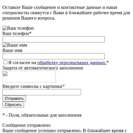
Оставьте Ваше сообщение и контактные данные и наши
Добавляйте товары
специалисты свяжутся с Вами в ближайшее рабочее время для
в корзину
решения Вашего вопроса.
Ваш телефон
*
Оплачивайте сегодня только
25
% картой любого банка
Ваше имя
Я согласен на
Получайте товар
обработку персональных данных.
*
Защита от автоматического заполнения
выбранный способом
Введите символы с картинки
*
Оставшиеся
75
% будут
списываться
с вашей карты
по
25
%
каждые 2 недели
*
- Поля, обязательные для заполнения
Сообщение отправлено
Ваше сообщение успешно отправлено. В ближайшее время с
Подробнее