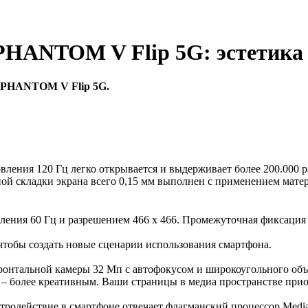
ANTOM V Flip 5G: эстетика 
и PHANTOM V Flip 5G.
ения 120 Гц легко открывается и выдерживает более 200.000 р
 складки экрана всего 0,15 мм выполнен с применением матери
ния 60 Гц и разрешением 466 x 466. Промежуточная фиксация ш
тобы создать новые сценарии использования смартфона.
онтальной камеры 32 Мп с автофокусом и широкоугольного объе
 – более креативным. Ваши страницы в медиа пространстве при
стродействие в смартфоне отвечает флагманский процессор Medi