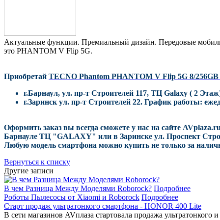
Актуальные функции. Премиальный дизайн. Передовые мобильн
это PHANTOM V Flip 5G.
Приобретай
TECNO Phantom PHANTOM V Flip 5G 8/256G
г.Барнаул, ул. пр-т Строителей 117, ТЦ Galaxy ( 2 Этаж
г.Заринск ул. пр-т Строителей 22. График работы: ежед
Оформить заказ вы всегда сможете у нас на сайте AVplaza.ru
Барнауле ТЦ "GALAXY" или в Заринске ул. Проспект Стро
Любую модель смартфона можно купить не только за наличн
Вернуться к списку
Другие записи
В чем Разница Между Моделями Roborock?
Подробнее
Роботы Пылесосы от Xiaomi и Roborock
Подробнее
Старт продаж ультратонкого смартфона - HONOR 400 Lite
В сети магазинов AVплаза стартовала продажа ультратонкого и