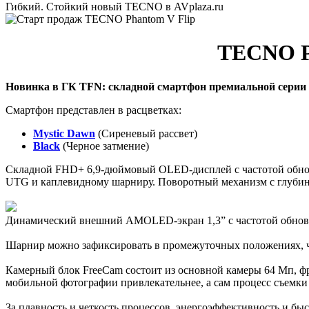
Гибкий. Стойкий новый TECNO в AVplaza.ru
TECNO PH
Новинка в ГК TFN: складной смартфон премиальной сери
Смартфон представлен в расцветках:
Mystic Dawn
(Сиреневый рассвет)
Black
(Черное затмение)
Складной FHD+ 6,9-дюймовый OLED-дисплей с частотой обновл
UTG и каплевидному шарниру. Поворотный механизм с глубиной
Динамический внешний AMOLED-экран 1,3” с частотой обновле
Шарнир можно зафиксировать в промежуточных положениях, ч
Камерный блок FreeCam состоит из основной камеры 64 Мп, фр
мобильной фотографии привлекательнее, а сам процесс съемки
За плавность и четкость процессов, энергоэффективность и бы