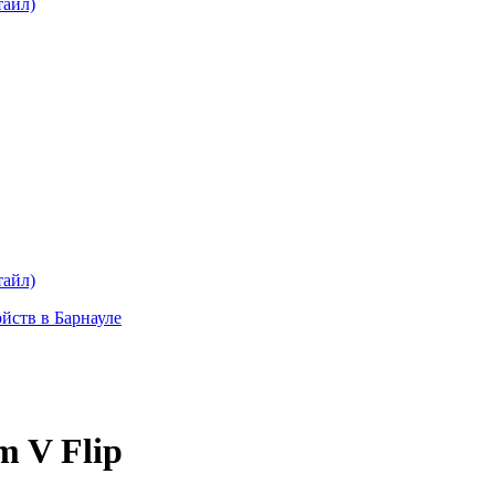
тайл)
тайл)
ойств в Барнауле
 V Flip