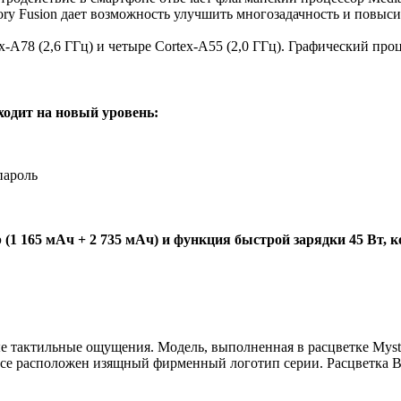
y Fusion дает возможность улучшить многозадачность и повыси
ex-A78 (2,6 ГГц) и четыре Cortex-A55 (2,0 ГГц). Графический пр
одит на новый уровень:
пароль
 165 мАч + 2 735 мАч) и функция быстрой зарядки 45 Вт, ко
е тактильные ощущения. Модель, выполненная в расцветке Mystic 
се расположен изящный фирменный логотип серии. Расцветка Bl