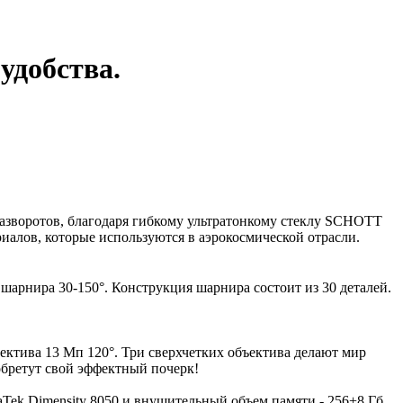
удобства.
азворотов, благодаря гибкому ультратонкому стеклу SCHOTT
алов, которые используются в аэрокосмической отрасли.
арнира 30-150°. Конструкция шарнира состоит из 30 деталей.
ктива 13 Мп 120°. Три сверхчетких объектива делают мир
обретут свой эффектный почерк!
aTek Dimensity 8050 и внушительный объем памяти - 256+8 Гб.