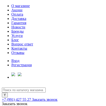
О магазине
Акции
Оплата
Доставка
Гарантия
Для клиентов всех банков
Новости
Бренды
Услуги
Разбейте
Блог
оплату
Вопрос ответ
на части
Контакты
без переплат
Отзывы
Вход
Регистрация
График платежей
Сегодня
25
%
+7 (991) 427 55 27
Заказать звонок
Заказать звонок