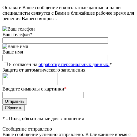
Оставьте Ваше сообщение и контактные данные и наши
Добавляйте товары
специалисты свяжутся с Вами в ближайшее рабочее время для
в корзину
решения Вашего вопроса.
Ваш телефон
*
Оплачивайте сегодня только
25
% картой любого банка
Ваше имя
Я согласен на
Получайте товар
обработку персональных данных.
*
Защита от автоматического заполнения
выбранный способом
Введите символы с картинки
*
Оставшиеся
75
% будут
списываться
с вашей карты
по
25
%
каждые 2 недели
*
- Поля, обязательные для заполнения
Сообщение отправлено
Ваше сообщение успешно отправлено. В ближайшее время с
Подробнее