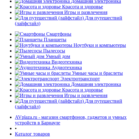
Домашняя электроника
Красота и здоровье
Игры и развлечения
Для путешествий
(лайфстайл)
Смартфоны
Планшеты
Ноутбуки и компьютеры
раз в 2 недели
Пылесосы
Умный дом
Видеотехника
Аудиотехника
Умные часы и браслеты
Электротранспорт
Домашняя электроника
Красота и здоровье
Игры и развлечения
Для путешествий
(лайфстайл)
AVplaza.ru - магазин смартфонов, гаджетов и умных
устройств в Барнауле
•
Каталог товаров