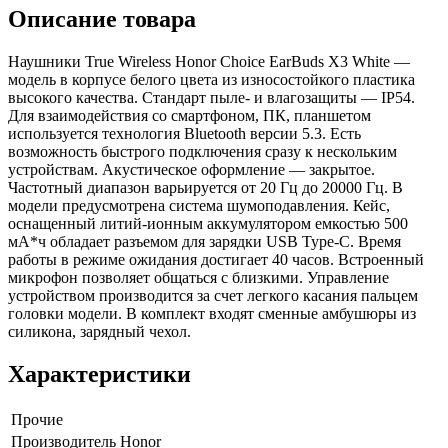
Описание товара
Наушники True Wireless Honor Choice EarBuds X3 White —
модель в корпусе белого цвета из износостойкого пластика
высокого качества. Стандарт пыле- и влагозащиты — IP54.
Для взаимодействия со смартфоном, ПК, планшетом
используется технология Bluetooth версии 5.3. Есть
возможность быстрого подключения сразу к нескольким
устройствам. Акустическое оформление — закрытое.
Частотный диапазон варьируется от 20 Гц до 20000 Гц. В
модели предусмотрена система шумоподавления. Кейс,
оснащенный литий-ионным аккумулятором емкостью 500
мА*ч обладает разъемом для зарядки USB Type-C. Время
работы в режиме ожидания достигает 40 часов. Встроенный
микрофон позволяет общаться с близкими. Управление
устройством производится за счет легкого касания пальцем
головки модели. В комплект входят сменные амбушюры из
силикона, зарядный чехол.
Характеристики
Прочие
Производитель
Honor