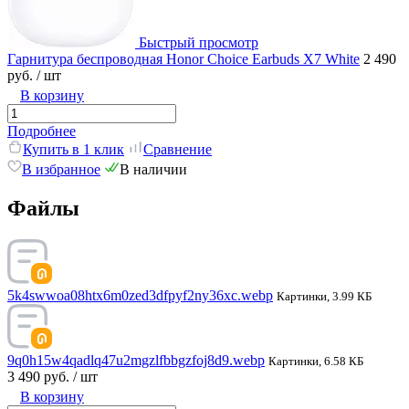
Быстрый просмотр
Гарнитура беспроводная Honor Choice Earbuds X7 White
2 490
руб.
/ шт
В корзину
Подробнее
Купить в 1 клик
Сравнение
В избранное
В наличии
Файлы
5k4swwoa08htx6m0zed3dfpyf2ny36xc.webp
Картинки, 3.99 КБ
9q0h15w4qadlq47u2mgzlfbbgzfoj8d9.webp
Картинки, 6.58 КБ
3 490 руб.
/ шт
В корзину