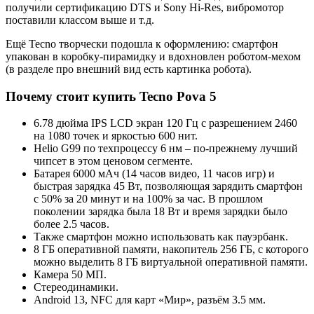
получили сертификацию DTS и Sony Hi-Res, вибромотор
поставили классом выше и т.д.
Ещё Tecno творчески подошла к оформлению: смартфон
упакован в коробку-пирамидку и вдохновлен роботом-мехом
(в разделе про внешний вид есть картинка робота).
Почему стоит купить Tecno Pova 5
6.78 дюйма IPS LCD экран 120 Гц с разрешением 2460
на 1080 точек и яркостью 600 нит.
Helio G99 по техпроцессу 6 нм – по-прежнему лучший
чипсет в этом ценовом сегменте.
Батарея 6000 мАч (14 часов видео, 11 часов игр) и
быстрая зарядка 45 Вт, позволяющая зарядить смартфон
с 50% за 20 минут и на 100% за час. В прошлом
поколении зарядка была 18 Вт и время зарядки было
более 2.5 часов.
Также смартфон можно использовать как пауэрбанк.
8 ГБ оперативной памяти, накопитель 256 ГБ, с которого
можно выделить 8 ГБ виртуальной оперативной памяти.
Камера 50 МП.
Стереодинамики.
Android 13, NFC для карт «Мир», разъём 3.5 мм.