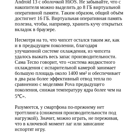
Android 13 с оболочкой HiOS. Не забывайте, что с
накопителя можно выделить до 8 ГБ виртуальной
оперативной памяти. Таким образом, общий объём
достигнет 16 ГБ. Виртуальная оперативная память
полезна, чтобы, например, хранить кучу открытых
вкладок в браузере.
Несмотря на то, что чипсет остался таким же, как
и в предыдущем поколении, благодаря
улучшенной системе охлаждения, из чипсета
удалось выжать весь запас производительности.
Сама Tecno говорит, что «система жидкостного
охлаждения с испарительной камерой занимает
большую площадь около 1400 мм² и обеспечивает
в два раза более эффективный отвод тепла по
сравнению с моделями Pova предыдущего
поколения, снижая температуру ядра более чем на
5℃».
Разумеется, у смартфона по-прежнему нет
троттлинга (снижения производительности под
нагрузкой). Значит, можно играть, не переживая,
что в ключевой момент лаг или зависание
испортят игру.