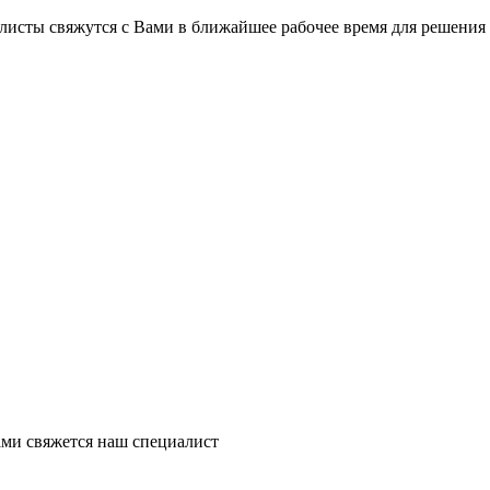
на части
без переплат
листы свяжутся с Вами в ближайшее рабочее время для решения
График платежей
Сегодня
25
%
Добавляйте товары
в корзину
Оплачивайте сегодня только
ми свяжется наш специалист
25
% картой любого банка