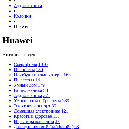
•
Аудиотехника
•
Колонки
•
Huawei
Huawei
Уточнить раздел
Смартфоны
1016
Планшеты
180
Ноутбуки и компьютеры
163
Пылесосы
141
Умный дом
179
Видеотехника
58
Аудиотехника
271
Умные часы и браслеты
289
Электротранспорт
39
Домашняя электроника
121
Красота и здоровье
118
Игры и развлечения
37
Для путешествий (лайфстайл)
63