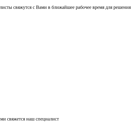
на части
без переплат
листы свяжутся с Вами в ближайшее рабочее время для решения
График платежей
Сегодня
25
%
Добавляйте товары
в корзину
Оплачивайте сегодня только
ми свяжется наш специалист
25
% картой любого банка