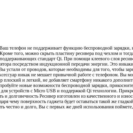
Ваш телефон не поддерживает функцию беспроводной зарядки, но
Кроме того, можно скрыть пластину ресивера под чехлом и тогд
 поддерживающих стандарт Qi. При помощи клеевого слоя ресиве
лятора посредством индукционной передачи энергии. Это никаким
Вы устали от проводов, которые необходимы для того, чтобы за
сессуар никак не мешает привычной работе с телефоном. Вы мож
ер плоский и легкий, не добавляет смартфону никакого дополнит
робуйте новые возможности беспроводной зарядки, прикоснитесь
для устройств с Micro USB и поддержкой Qi технологии. Прикре
сть и долговечность Ресивер изготовлен из качественного и изн
ря чему поверхность гаджета будет оставаться такой же гладкой
ь честно и долго, Вы с первых же дней использования поймете, 