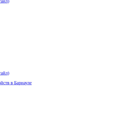
тайл)
plait.ru
раз в 2 недели
тайл)
ойств в Барнауле