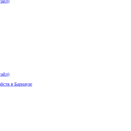
тайл)
plait.ru
раз в 2 недели
тайл)
ойств в Барнауле