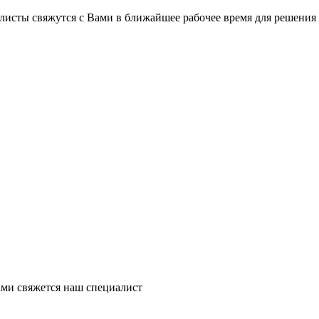
на части
без переплат
листы свяжутся с Вами в ближайшее рабочее время для решения
График платежей
Сегодня
25
%
Добавляйте товары
в корзину
Оплачивайте сегодня только
ми свяжется наш специалист
25
% картой любого банка