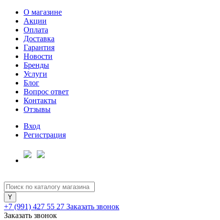
О магазине
Акции
Оплата
Доставка
Гарантия
Для клиентов всех банков
Новости
Бренды
Услуги
Разбейте
Блог
оплату
Вопрос ответ
на части
Контакты
без переплат
Отзывы
Вход
Регистрация
График платежей
Сегодня
25
%
+7 (991) 427 55 27
Заказать звонок
Заказать звонок