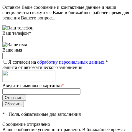
Оставьте Ваше сообщение и контактные данные и наши
Добавляйте товары
специалисты свяжутся с Вами в ближайшее рабочее время для
в корзину
решения Вашего вопроса.
Ваш телефон
*
Оплачивайте сегодня только
25
% картой любого банка
Ваше имя
Я согласен на
Получайте товар
обработку персональных данных.
*
Защита от автоматического заполнения
выбранный способом
Введите символы с картинки
*
Оставшиеся
75
% будут
списываться
с вашей карты
по
25
%
каждые 2 недели
*
- Поля, обязательные для заполнения
Сообщение отправлено
Ваше сообщение успешно отправлено. В ближайшее время с
Подробнее