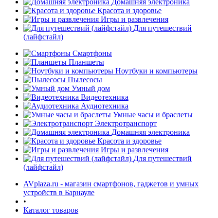
Домашняя электроника
Красота и здоровье
Игры и развлечения
Для путешествий
(лайфстайл)
Смартфоны
Планшеты
Ноутбуки и компьютеры
раз в 2 недели
Пылесосы
Умный дом
Видеотехника
Аудиотехника
Умные часы и браслеты
Электротранспорт
Домашняя электроника
Красота и здоровье
Игры и развлечения
Для путешествий
(лайфстайл)
AVplaza.ru - магазин смартфонов, гаджетов и умных
устройств в Барнауле
•
Каталог товаров