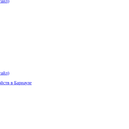
тайл)
тайл)
ойств в Барнауле