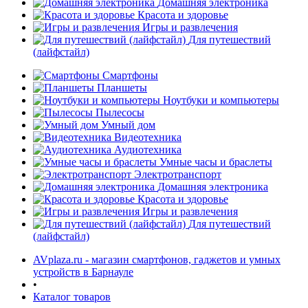
Домашняя электроника
Красота и здоровье
Игры и развлечения
Для путешествий
(лайфстайл)
Смартфоны
Планшеты
Ноутбуки и компьютеры
раз в 2 недели
Пылесосы
Умный дом
Видеотехника
Аудиотехника
Умные часы и браслеты
Электротранспорт
Домашняя электроника
Красота и здоровье
Игры и развлечения
Для путешествий
(лайфстайл)
AVplaza.ru - магазин смартфонов, гаджетов и умных
устройств в Барнауле
•
Каталог товаров