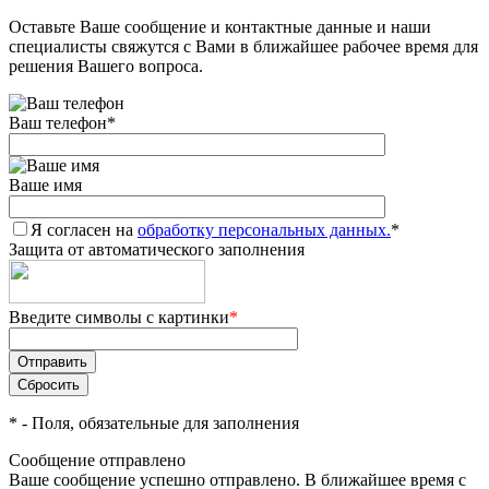
Оставьте Ваше сообщение и контактные данные и наши
Добавляйте товары
специалисты свяжутся с Вами в ближайшее рабочее время для
в корзину
решения Вашего вопроса.
Ваш телефон
*
Оплачивайте сегодня только
25
% картой любого банка
Ваше имя
Я согласен на
Получайте товар
обработку персональных данных.
*
Защита от автоматического заполнения
выбранный способом
Введите символы с картинки
*
Оставшиеся
75
% будут
списываться
с вашей карты
по
25
%
каждые 2 недели
*
- Поля, обязательные для заполнения
Сообщение отправлено
Ваше сообщение успешно отправлено. В ближайшее время с
Подробнее