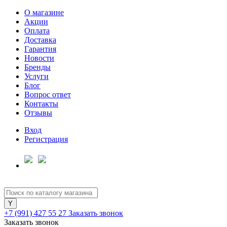
О магазине
Акции
Оплата
Доставка
Гарантия
Для клиентов всех банков
Новости
Бренды
Услуги
Разбейте
Блог
оплату
Вопрос ответ
на части
Контакты
без переплат
Отзывы
Вход
Регистрация
График платежей
Сегодня
25
%
+7 (991) 427 55 27
Заказать звонок
Заказать звонок