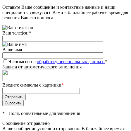
Оставьте Ваше сообщение и контактные данные и наши
Добавляйте товары
специалисты свяжутся с Вами в ближайшее рабочее время для
в корзину
решения Вашего вопроса.
Ваш телефон
*
Оплачивайте сегодня только
25
% картой любого банка
Ваше имя
Я согласен на
Получайте товар
обработку персональных данных.
*
Защита от автоматического заполнения
выбранный способом
Введите символы с картинки
*
Оставшиеся
75
% будут
списываться
с вашей карты
по
25
%
каждые 2 недели
*
- Поля, обязательные для заполнения
Сообщение отправлено
Ваше сообщение успешно отправлено. В ближайшее время с
Подробнее