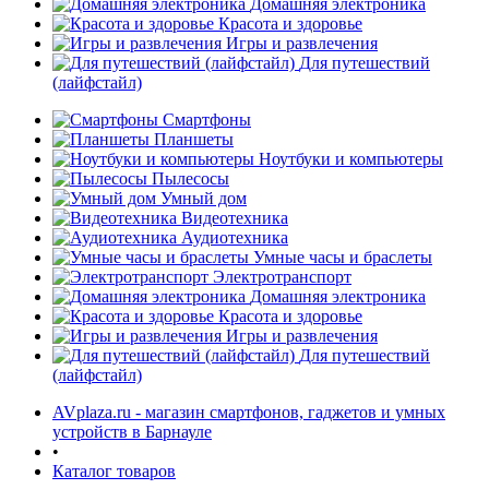
Домашняя электроника
Красота и здоровье
Игры и развлечения
Для путешествий
(лайфстайл)
Смартфоны
Планшеты
Ноутбуки и компьютеры
раз в 2 недели
Пылесосы
Умный дом
Видеотехника
Аудиотехника
Умные часы и браслеты
Электротранспорт
Домашняя электроника
Красота и здоровье
Игры и развлечения
Для путешествий
(лайфстайл)
AVplaza.ru - магазин смартфонов, гаджетов и умных
устройств в Барнауле
•
Каталог товаров