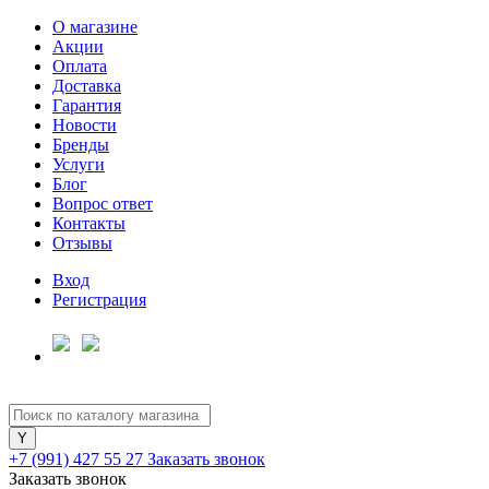
О магазине
Акции
Оплата
Доставка
Гарантия
Для клиентов всех банков
Новости
Бренды
Услуги
Разбейте
Блог
оплату
Вопрос ответ
на части
Контакты
без переплат
Отзывы
Вход
Регистрация
График платежей
Сегодня
25
%
+7 (991) 427 55 27
Заказать звонок
Заказать звонок