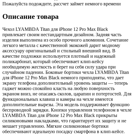
Пожалуйста подождите, рассчет займет немного времени
Описание товара
Чехол LYAMBDA Titan для iPhone 12 Pro Max Black
привлекает своим нестандартным дизайном. Задняя часть
изделия выполнена из особо прочного алюминия. Сочетание
легкого металла с качественной экокожей дарит модному
аксессуару оригинальный и стильный внешний вид. В
качестве подложки используется плотный и надежный
поликарбонат, который обеспечивает клип-кейсу
необходимую жесткость и берет на себя силу удара при
случайном падении. Боковые бортики чехла LYAMBDA Titan
для iPhone 12 Pro Max Black немного приподняты, что дает
экрану телефона дополнительный уровень защиты — теперь
гаджет можно спокойно класть на любую поверхность
экраном вниз, не опасаясь сколов, царапин и потертостей. Для
функциональных клавиш и камеры на чехле имеются
дополнительные вырезы. Эта модель поддерживает функцию
беспроводной зарядки. Кнопки управления телефоном в чехле
LYAMBDA Titan для iPhone 12 Pro Max Black прикрыты
силиконовыми накладками, что гарантирует их защиту и не
мешает управлению. Мягкие силиконовые бортики
обеспечивают идеальную посадку смартфона в клип-кейсе.