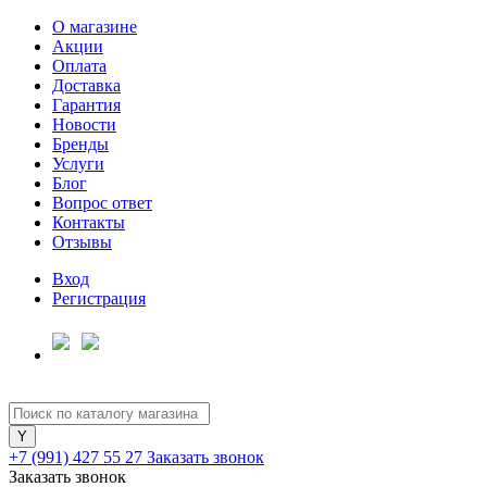
О магазине
Акции
Оплата
Доставка
Гарантия
Для клиентов всех банков
Новости
Бренды
Услуги
Разбейте
Блог
оплату
Вопрос ответ
на части
Контакты
без переплат
Отзывы
Вход
Регистрация
График платежей
Сегодня
25
%
+7 (991) 427 55 27
Заказать звонок
Заказать звонок