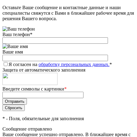
Оставьте Ваше сообщение и контактные данные и наши
Добавляйте товары
специалисты свяжутся с Вами в ближайшее рабочее время для
в корзину
решения Вашего вопроса.
Ваш телефон
*
Оплачивайте сегодня только
25
% картой любого банка
Ваше имя
Я согласен на
Получайте товар
обработку персональных данных.
*
Защита от автоматического заполнения
выбранный способом
Введите символы с картинки
*
Оставшиеся
75
% будут
списываться
с вашей карты
по
25
%
каждые 2 недели
*
- Поля, обязательные для заполнения
Сообщение отправлено
Ваше сообщение успешно отправлено. В ближайшее время с
Подробнее