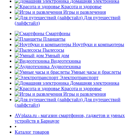
Домашняя электроника
Красота и здоровье
Игры и развлечения
Для путешествий
(лайфстайл)
Смартфоны
Планшеты
Ноутбуки и компьютеры
раз в 2 недели
Пылесосы
Умный дом
Видеотехника
Аудиотехника
Умные часы и браслеты
Электротранспорт
Домашняя электроника
Красота и здоровье
Игры и развлечения
Для путешествий
(лайфстайл)
AVplaza.ru - магазин смартфонов, гаджетов и умных
устройств в Барнауле
•
Каталог товаров