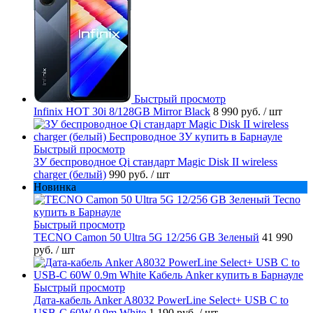
Быстрый просмотр
Infinix HOT 30i 8/128GB Mirror Black
8 990 руб.
/ шт
Быстрый просмотр
ЗУ беспроводное Qi стандарт Magic Disk II wireless
charger (белый)
990 руб.
/ шт
Новинка
Быстрый просмотр
TECNO Camon 50 Ultra 5G 12/256 GB Зеленый
41 990
руб.
/ шт
Быстрый просмотр
Дата-кабель Anker A8032 PowerLine Select+ USB C to
USB-C 60W 0.9m White
1 190 руб.
/ шт