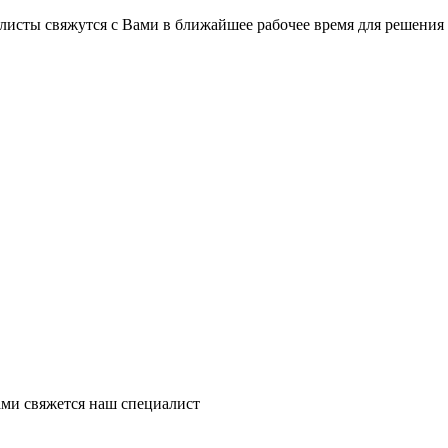
на части
без переплат
листы свяжутся с Вами в ближайшее рабочее время для решения
График платежей
Сегодня
25
%
Добавляйте товары
в корзину
Оплачивайте сегодня только
ми свяжется наш специалист
25
% картой любого банка