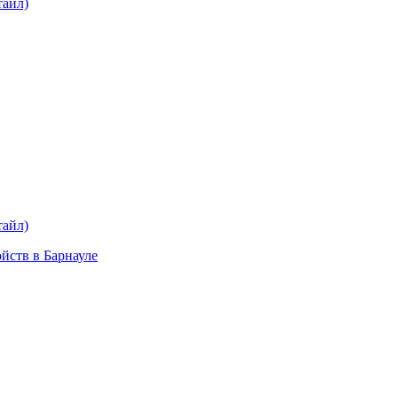
тайл)
plait.ru
раз в 2 недели
тайл)
ойств в Барнауле