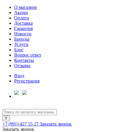
О магазине
Акции
Оплата
Доставка
Гарантия
Для клиентов всех банков
Новости
Бренды
Услуги
Разбейте
Блог
оплату
Вопрос ответ
на части
Контакты
без переплат
Отзывы
Вход
Регистрация
График платежей
Сегодня
25
%
+7 (991) 427 55 27
Заказать звонок
Заказать звонок