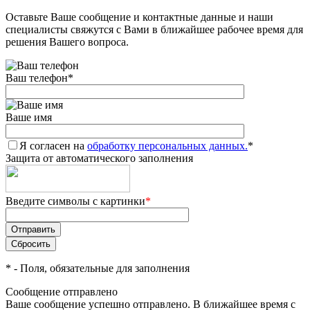
Оставьте Ваше сообщение и контактные данные и наши
Добавляйте товары
специалисты свяжутся с Вами в ближайшее рабочее время для
в корзину
решения Вашего вопроса.
Ваш телефон
*
Оплачивайте сегодня только
25
% картой любого банка
Ваше имя
Я согласен на
Получайте товар
обработку персональных данных.
*
Защита от автоматического заполнения
выбранный способом
Введите символы с картинки
*
Оставшиеся
75
% будут
списываться
с вашей карты
по
25
%
каждые 2 недели
*
- Поля, обязательные для заполнения
Сообщение отправлено
Ваше сообщение успешно отправлено. В ближайшее время с
Подробнее