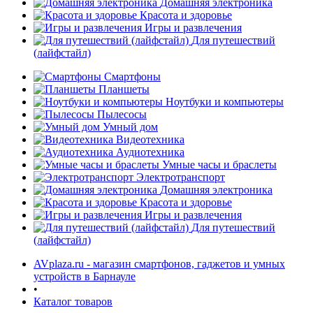
Домашняя электроника
Красота и здоровье
Игры и развлечения
Для путешествий
(лайфстайл)
Смартфоны
Планшеты
Ноутбуки и компьютеры
раз в 2 недели
Пылесосы
Умный дом
Видеотехника
Аудиотехника
Умные часы и браслеты
Электротранспорт
Домашняя электроника
Красота и здоровье
Игры и развлечения
Для путешествий
(лайфстайл)
AVplaza.ru - магазин смартфонов, гаджетов и умных
устройств в Барнауле
•
Каталог товаров