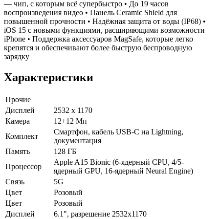
— чип, с которым всё супербыстро • До 19 часов
воспроизведения видео • Панель Ceramic Shield для
повышенной прочности • Надёжная защита от воды (IP68) •
iOS 15 с новыми функциями, расширяющими возможности
iPhone • Поддержка аксессуаров MagSafe, которые легко
крепятся и обеспечивают более быструю беспроводную
зарядку
Характеристики
Прочие
Дисплей
2532 x 1170
Камера
12+12 Мп
Смартфон, кабель USB-C на Lightning,
Комплект
документация
Память
128 ГБ
Apple A15 Bionic (6-ядерный CPU, 4/5-
Процессор
ядерный GPU, 16-ядерный Neural Engine)
Связь
5G
Цвет
Розовый
Цвет
Розовый
Дисплей
6.1", разрешение 2532x1170