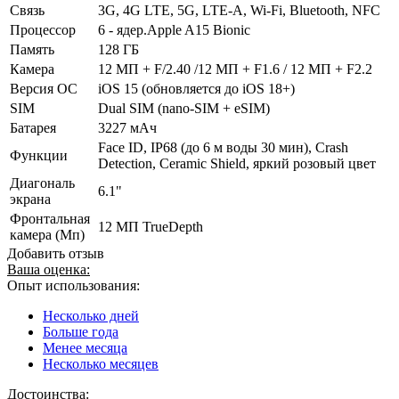
Связь
3G, 4G LTE, 5G, LTE-A, Wi-Fi, Bluetooth, NFC
Процессор
6 - ядер.Apple A15 Bionic
Память
128 ГБ
Камера
12 МП + F/2.40 /12 МП + F1.6 / 12 МП + F2.2
Версия ОС
iOS 15 (обновляется до iOS 18+)
SIM
Dual SIM (nano-SIM + eSIM)
Батарея
3227 мАч
Face ID, IP68 (до 6 м воды 30 мин), Crash
Функции
Detection, Ceramic Shield, яркий розовый цвет
Диагональ
6.1"
экрана
Фронтальная
12 МП TrueDepth
камера (Мп)
Добавить отзыв
Ваша оценка:
Опыт использования:
Несколько дней
Больше года
Менее месяца
Несколько месяцев
Достоинства: