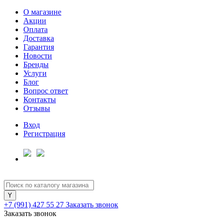
О магазине
Акции
Оплата
Доставка
Гарантия
Для клиентов всех банков
Новости
Бренды
Услуги
Разбейте
Блог
оплату
Вопрос ответ
на части
Контакты
без переплат
Отзывы
Вход
Регистрация
График платежей
Сегодня
25
%
+7 (991) 427 55 27
Заказать звонок
Заказать звонок