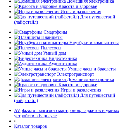
Домашняя электроника
Красота и здоровье
Игры и развлечения
Для путешествий
(лайфстайл)
Смартфоны
Планшеты
Ноутбуки и компьютеры
раз в 2 недели
Пылесосы
Умный дом
Видеотехника
Аудиотехника
Умные часы и браслеты
Электротранспорт
Домашняя электроника
Красота и здоровье
Игры и развлечения
Для путешествий
(лайфстайл)
AVplaza.ru - магазин смартфонов, гаджетов и умных
устройств в Барнауле
•
Каталог товаров