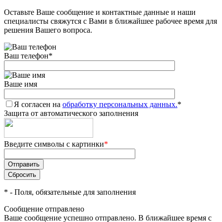
Оставьте Ваше сообщение и контактные данные и наши
Добавляйте товары
специалисты свяжутся с Вами в ближайшее рабочее время для
в корзину
решения Вашего вопроса.
Ваш телефон
*
Оплачивайте сегодня только
25
% картой любого банка
Ваше имя
Я согласен на
Получайте товар
обработку персональных данных.
*
Защита от автоматического заполнения
выбранный способом
Введите символы с картинки
*
Оставшиеся
75
% будут
списываться
с вашей карты
по
25
%
каждые 2 недели
*
- Поля, обязательные для заполнения
Сообщение отправлено
Ваше сообщение успешно отправлено. В ближайшее время с
Подробнее