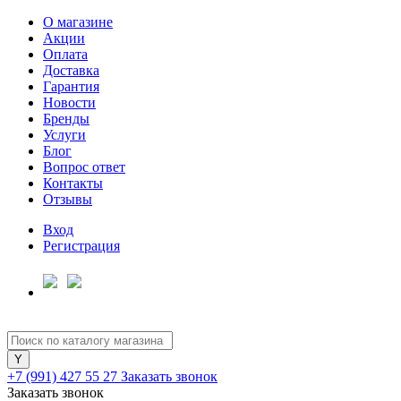
О магазине
Акции
Оплата
Доставка
Гарантия
Для клиентов всех банков
Новости
Бренды
Услуги
Разбейте
Блог
оплату
Вопрос ответ
на части
Контакты
без переплат
Отзывы
Вход
Регистрация
График платежей
Сегодня
25
%
+7 (991) 427 55 27
Заказать звонок
Заказать звонок