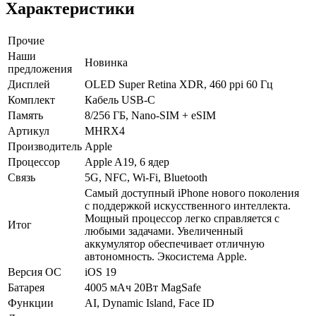
Характеристики
Прочие
Наши
Новинка
предложения
Дисплей
OLED Super Retina XDR, 460 ppi 60 Гц
Комплект
Кабель USB-C
Память
8/256 ГБ, Nano-SIM + eSIM
Артикул
MHRX4
Производитель
Apple
Процессор
Apple A19, 6 ядер
Связь
5G, NFC, Wi-Fi, Bluetooth
Самый доступный iPhone нового поколения
с поддержкой искусственного интеллекта.
Мощный процессор легко справляется с
Итог
любыми задачами. Увеличенный
аккумулятор обеспечивает отличную
автономность. Экосистема Apple.
Версия ОС
iOS 19
Батарея
4005 мАч 20Вт MagSafe
Функции
AI, Dynamic Island, Face ID