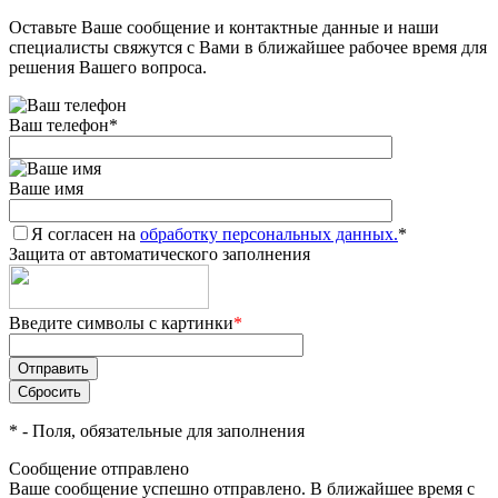
Оставьте Ваше сообщение и контактные данные и наши
Добавляйте товары
специалисты свяжутся с Вами в ближайшее рабочее время для
в корзину
решения Вашего вопроса.
Ваш телефон
*
Оплачивайте сегодня только
25
% картой любого банка
Ваше имя
Я согласен на
Получайте товар
обработку персональных данных.
*
Защита от автоматического заполнения
выбранный способом
Введите символы с картинки
*
Оставшиеся
75
% будут
списываться
с вашей карты
по
25
%
каждые 2 недели
*
- Поля, обязательные для заполнения
Сообщение отправлено
Ваше сообщение успешно отправлено. В ближайшее время с
Подробнее