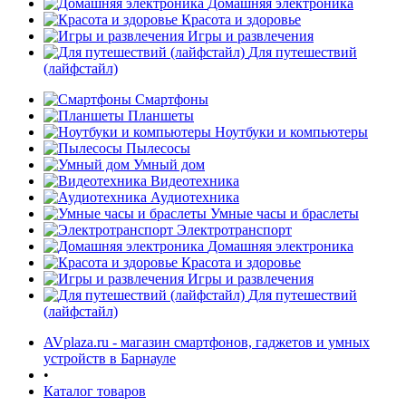
Домашняя электроника
Красота и здоровье
Игры и развлечения
Для путешествий
(лайфстайл)
Смартфоны
Планшеты
Ноутбуки и компьютеры
раз в 2 недели
Пылесосы
Умный дом
Видеотехника
Аудиотехника
Умные часы и браслеты
Электротранспорт
Домашняя электроника
Красота и здоровье
Игры и развлечения
Для путешествий
(лайфстайл)
AVplaza.ru - магазин смартфонов, гаджетов и умных
устройств в Барнауле
•
Каталог товаров