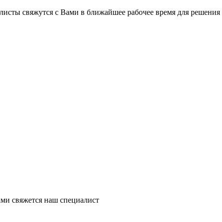
на части
без переплат
листы свяжутся с Вами в ближайшее рабочее время для решения
График платежей
Сегодня
25
%
Добавляйте товары
в корзину
Оплачивайте сегодня только
ми свяжется наш специалист
25
% картой любого банка