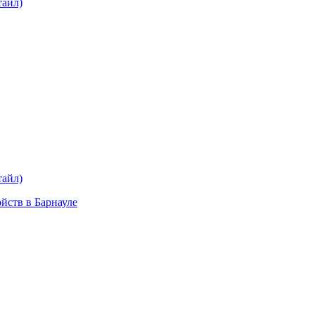
тайл)
plait.ru
раз в 2 недели
тайл)
ойств в Барнауле