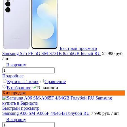
Быстрый просмотр
Samsung S25 FE 5G SM-S731B 8/256GB Белый RU
55 990 руб.
/ шт
В корзину
Подробнее
Купить в 1 клик
Сравнение
В избранное
В наличии
Хит продаж
Быстрый просмотр
Samsung A06 SM-A065F 4/64GB Голубой RU
7 990 руб.
/ шт
В корзину