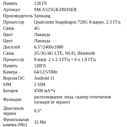
Память
128 Гб
Артикул
SM-A525GKZBDSER
Производитель
Samsung
Процессор
Qualcomm Snapdragon 720G 8-ядерн. 2.3 ГГц
Связь
4G
Цвет
Лаванда
Цвет
Лаванда
Дисплей
6.5"/2400x1080
Связь
2G/3G/4G LTE, Wi-Fi, Bluetooth
Процессор
8-ядер. 2 x 2.3 ГГц + 6 x 1.8 ГГц
Память
128Гб
Камера
64/12/5/5Мп
Версия ОС
Android 11
SIM
2 SIM
Батарея
4500 мА*ч
распознавание лица, сканер отпечатков
Функции
пальцев (в экране)
Диагональ
6.5"
экрана
Фронтальная
32 Мп
камера (Мп)