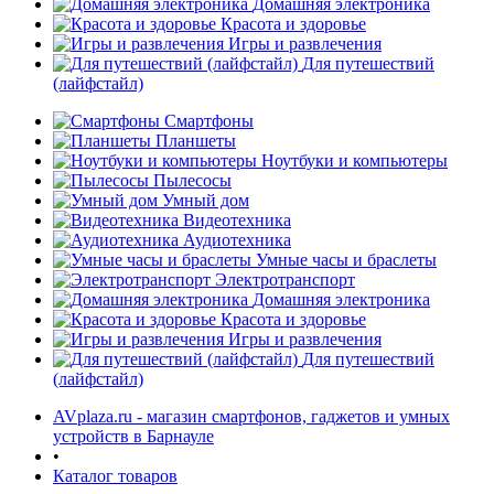
Домашняя электроника
Красота и здоровье
Игры и развлечения
Для путешествий
(лайфстайл)
Смартфоны
Планшеты
Ноутбуки и компьютеры
раз в 2 недели
Пылесосы
Умный дом
Видеотехника
Аудиотехника
Умные часы и браслеты
Электротранспорт
Домашняя электроника
Красота и здоровье
Игры и развлечения
Для путешествий
(лайфстайл)
AVplaza.ru - магазин смартфонов, гаджетов и умных
устройств в Барнауле
•
Каталог товаров