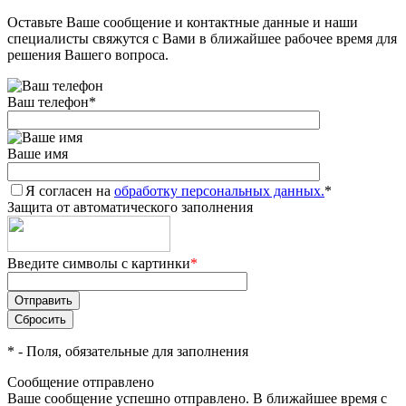
Оставьте Ваше сообщение и контактные данные и наши
Добавляйте товары
специалисты свяжутся с Вами в ближайшее рабочее время для
в корзину
решения Вашего вопроса.
Ваш телефон
*
Оплачивайте сегодня только
25
% картой любого банка
Ваше имя
Я согласен на
Получайте товар
обработку персональных данных.
*
Защита от автоматического заполнения
выбранный способом
Введите символы с картинки
*
Оставшиеся
75
% будут
списываться
с вашей карты
по
25
%
каждые 2 недели
*
- Поля, обязательные для заполнения
Сообщение отправлено
Ваше сообщение успешно отправлено. В ближайшее время с
Подробнее