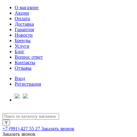
О магазине
Акции
Оплата
Доставка
Гарантия
Для клиентов всех банков
Новости
Бренды
Услуги
Разбейте
Блог
оплату
Вопрос ответ
на части
Контакты
без переплат
Отзывы
Вход
Регистрация
График платежей
Сегодня
25
%
+7 (991) 427 55 27
Заказать звонок
Заказать звонок