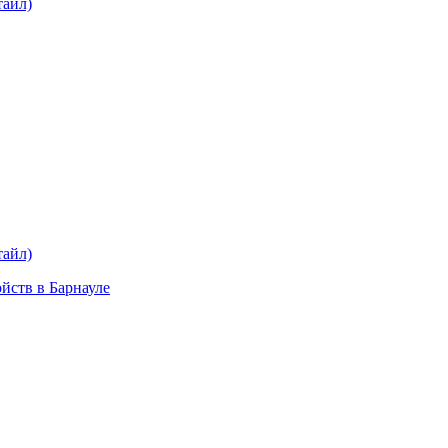
тайл)
plait.ru
раз в 2 недели
тайл)
ойств в Барнауле