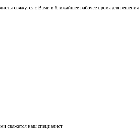
на части
без переплат
листы свяжутся с Вами в ближайшее рабочее время для решения
График платежей
Сегодня
25
%
Добавляйте товары
в корзину
Оплачивайте сегодня только
ми свяжется наш специалист
25
% картой любого банка