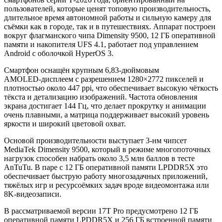
пользователей, которые ценят топовую производительность,
длительное время автономной работы и сильную камеру для
съёмки как в городе, так и в путешествиях. Аппарат построен
вокруг флагманского чипа Dimensity 9500, 12 ГБ оперативной
памяти и накопителя UFS 4.1, работает под управлением
Android с оболочкой HyperOS 3.
Смартфон оснащён крупным 6,83‑дюймовым
AMOLED‑дисплеем с разрешением 1280×2772 пикселей и
плотностью около 447 ppi, что обеспечивает высокую чёткость
тёкста и детализацию изображений. Частота обновления
экрана достигает 144 Гц, что делает прокрутку и анимации
очень плавными, а матрица поддерживает высокий уровень
яркости и широкий цветовой охват.
Основой производительности выступает 3‑нм чипсет
MediaTek Dimensity 9500, который в режиме многопоточных
нагрузок способен набрать около 3,5 млн баллов в тесте
AnTuTu. В паре с 12 ГБ оперативной памяти LPDDR5X это
обеспечивает быструю работу многозадачных приложений,
тяжёлых игр и ресурсоёмких задач вроде видеомонтажа или
8K‑видеозаписи.
В рассматриваемой версии 17T Pro предусмотрено 12 ГБ
оперативной памяти LPDDR5X и 256 ГБ встроенной памяти