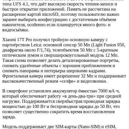
типа UFS 4.1, что даёт высокую скорость чтения‑записи и
быстрое открытие приложений. Память не рассчитана на
расширение картой microSD, поэтому пользователю важно
заранее выбирать конфигурацию с достаточным объёмом
накопителя, особенно если планируется много фото‑ и
видеосъёмки.
Xiaomi 17T Pro получил тройную основную камеру с
партнёрством Leica: основной сенсор 50 Мп (Light Fusion 950,
диафрагма около F/1,74), телеобъектив 50 Мп с 5‑кратным
оптическим зумом и сверхширокоугольный модуль 12 Мп.
Такая схема позволяет делать детализированные портреты,
снимать удалённые объекты с хорошим приближением и
снимать панорамы и интерьеры широкими кадрами.
Фронтальная камера имеет разрешение 32 Мп и поддерживает
высококачественный режим «селфи» и видеозвонки.
В смартфоне установлен аккумулятор ёмкостью 7000 мА·ч,
который обеспечивает работу «в день‑два‑три» при средней
нагрузке. Поддерживается сверхбыстрая проводная зарядка
мощностью до 100 Вт и беспроводная зарядка до 50 Вт, что
позволяет существенно сократить время восстановления
заряда.
Модель поддерживает две SIM‑карты (Nano‑SIM) и eSIM,