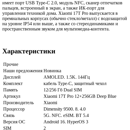
имеет порт USB Type‑C 2.0, модуль NFC, сканер отпечатков
пальцев, встроенный в экран, а также ИК‑порт для
управления техникой дома. Xiaomi 17T Pro выпускается в
премиальных корпусах (обычно стекло/металл) с водозащитой
на уровне IP54 или выше, а также со стереодинамиками и
пространственным звуком для мультимедиа‑контента.
Характеристики
Прочие
Наши предложения
Новинка
Дисплей
AMOLED. 1.5K. 144Гц
Комплект
кабель Type-C, защитный чехол
Память
12/256 Гб Dual SIM
Артикул
Xiaomi 17Т Pro 12+256GB Deep Blue
Производитель
Xiaomi
Процессор
Dimensity 9500. 8. 4.0
Связь
5G. NFC. eSIM. BT 5.4
Версия ОС
Android 16. HyperOS 3
SIM
2