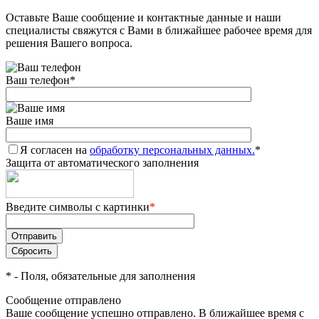
Оставьте Ваше сообщение и контактные данные и наши
Добавляйте товары
специалисты свяжутся с Вами в ближайшее рабочее время для
в корзину
решения Вашего вопроса.
Ваш телефон
*
Оплачивайте сегодня только
25
% картой любого банка
Ваше имя
Я согласен на
Получайте товар
обработку персональных данных.
*
Защита от автоматического заполнения
выбранный способом
Введите символы с картинки
*
Оставшиеся
75
% будут
списываться
с вашей карты
по
25
%
каждые 2 недели
*
- Поля, обязательные для заполнения
Сообщение отправлено
Ваше сообщение успешно отправлено. В ближайшее время с
Подробнее