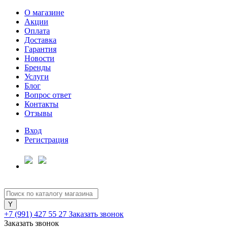
О магазине
Акции
Оплата
Доставка
Гарантия
Для клиентов всех банков
Новости
Бренды
Услуги
Разбейте
Блог
оплату
Вопрос ответ
на части
Контакты
без переплат
Отзывы
Вход
Регистрация
График платежей
Сегодня
25
%
+7 (991) 427 55 27
Заказать звонок
Заказать звонок