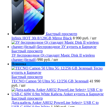
Быстрый просмотр
Infinix HOT 30i 8/128GB Mirror Black
8 990 руб.
/ шт
Быстрый просмотр
ЗУ беспроводное Qi стандарт Magic Disk II wireless
charger (белый)
990 руб.
/ шт
Новинка
Быстрый просмотр
TECNO Camon 50 Ultra 5G 12/256 GB Зеленый
41 990
руб.
/ шт
Быстрый просмотр
Дата-кабель Anker A8032 PowerLine Select+ USB C to
USB-C 60W 0.9m White
1 190 руб.
/ шт