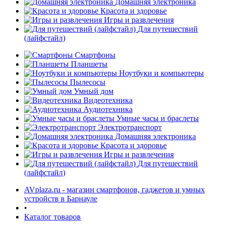
Домашняя электроника
Красота и здоровье
Игры и развлечения
Для путешествий
(лайфстайл)
Смартфоны
Планшеты
Ноутбуки и компьютеры
раз в 2 недели
Пылесосы
Умный дом
Видеотехника
Аудиотехника
Умные часы и браслеты
Электротранспорт
Домашняя электроника
Красота и здоровье
Игры и развлечения
Для путешествий
(лайфстайл)
AVplaza.ru - магазин смартфонов, гаджетов и умных
устройств в Барнауле
•
Каталог товаров