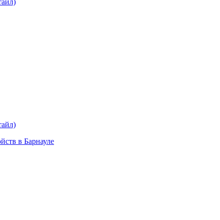
тайл)
plait.ru
раз в 2 недели
тайл)
ойств в Барнауле