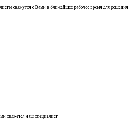
на части
без переплат
листы свяжутся с Вами в ближайшее рабочее время для решения
График платежей
Сегодня
25
%
Добавляйте товары
в корзину
Оплачивайте сегодня только
ми свяжется наш специалист
25
% картой любого банка