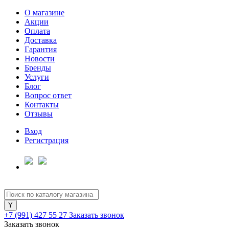
О магазине
Акции
Оплата
Доставка
Гарантия
Для клиентов всех банков
Новости
Бренды
Услуги
Разбейте
Блог
оплату
Вопрос ответ
на части
Контакты
без переплат
Отзывы
Вход
Регистрация
График платежей
Сегодня
25
%
+7 (991) 427 55 27
Заказать звонок
Заказать звонок