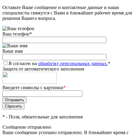
Оставьте Ваше сообщение и контактные данные и наши
Добавляйте товары
специалисты свяжутся с Вами в ближайшее рабочее время для
в корзину
решения Вашего вопроса.
Ваш телефон
*
Оплачивайте сегодня только
25
% картой любого банка
Ваше имя
Я согласен на
Получайте товар
обработку персональных данных.
*
Защита от автоматического заполнения
выбранный способом
Введите символы с картинки
*
Оставшиеся
75
% будут
списываться
с вашей карты
по
25
%
каждые 2 недели
*
- Поля, обязательные для заполнения
Сообщение отправлено
Ваше сообщение успешно отправлено. В ближайшее время с
Подробнее