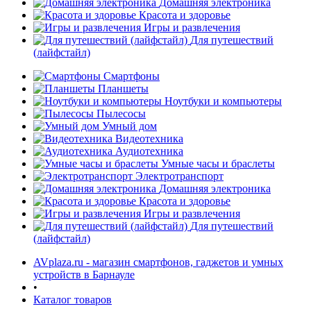
Домашняя электроника
Красота и здоровье
Игры и развлечения
Для путешествий
(лайфстайл)
Смартфоны
Планшеты
Ноутбуки и компьютеры
раз в 2 недели
Пылесосы
Умный дом
Видеотехника
Аудиотехника
Умные часы и браслеты
Электротранспорт
Домашняя электроника
Красота и здоровье
Игры и развлечения
Для путешествий
(лайфстайл)
AVplaza.ru - магазин смартфонов, гаджетов и умных
устройств в Барнауле
•
Каталог товаров