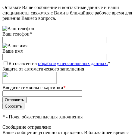
Оставьте Ваше сообщение и контактные данные и наши
Добавляйте товары
специалисты свяжутся с Вами в ближайшее рабочее время для
в корзину
решения Вашего вопроса.
Ваш телефон
*
Оплачивайте сегодня только
25
% картой любого банка
Ваше имя
Я согласен на
Получайте товар
обработку персональных данных.
*
Защита от автоматического заполнения
выбранный способом
Введите символы с картинки
*
Оставшиеся
75
% будут
списываться
с вашей карты
по
25
%
каждые 2 недели
*
- Поля, обязательные для заполнения
Сообщение отправлено
Ваше сообщение успешно отправлено. В ближайшее время с
Подробнее