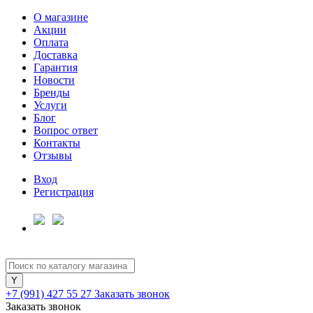
О магазине
Акции
Оплата
Доставка
Гарантия
Для клиентов всех банков
Новости
Бренды
Услуги
Разбейте
Блог
оплату
Вопрос ответ
на части
Контакты
без переплат
Отзывы
Вход
Регистрация
График платежей
Сегодня
25
%
+7 (991) 427 55 27
Заказать звонок
Заказать звонок