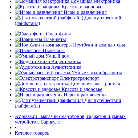
Домашняя электроника
Красота и здоровье
Игры и развлечения
Для путешествий
(лайфстайл)
Смартфоны
Планшеты
Ноутбуки и компьютеры
раз в 2 недели
Пылесосы
Умный дом
Видеотехника
Аудиотехника
Умные часы и браслеты
Электротранспорт
Домашняя электроника
Красота и здоровье
Игры и развлечения
Для путешествий
(лайфстайл)
AVplaza.ru - магазин смартфонов, гаджетов и умных
устройств в Барнауле
•
Каталог товаров