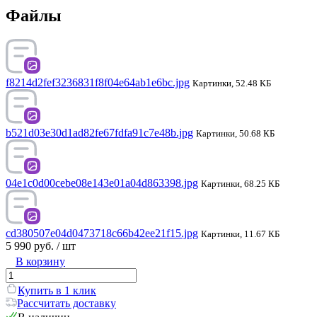
Файлы
f8214d2fef3236831f8f04e64ab1e6bc.jpg
Картинки, 52.48 КБ
b521d03e30d1ad82fe67fdfa91c7e48b.jpg
Картинки, 50.68 КБ
04e1c0d00cebe08e143e01a04d863398.jpg
Картинки, 68.25 КБ
cd380507e04d0473718c66b42ee21f15.jpg
Картинки, 11.67 КБ
5 990 руб.
/ шт
В корзину
Купить в 1 клик
Рассчитать доставку