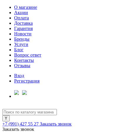
О магазине
Акции
Оплата
Доставка
Гарантия
Для клиентов всех банков
Новости
Бренды
Услуги
Разбейте
Блог
оплату
Вопрос ответ
на части
Контакты
без переплат
Отзывы
Вход
Регистрация
График платежей
Сегодня
25
%
+7 (991) 427 55 27
Заказать звонок
Заказать звонок