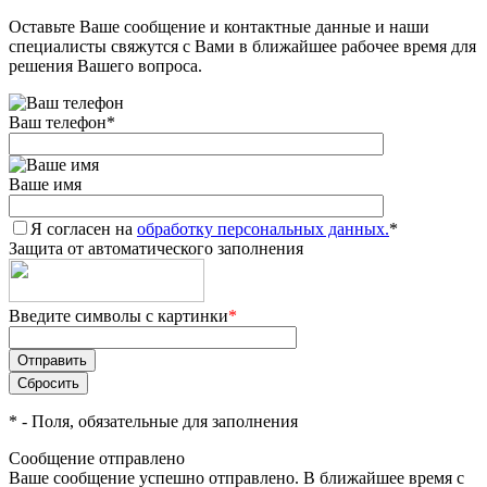
Оставьте Ваше сообщение и контактные данные и наши
Добавляйте товары
специалисты свяжутся с Вами в ближайшее рабочее время для
в корзину
решения Вашего вопроса.
Ваш телефон
*
Оплачивайте сегодня только
25
% картой любого банка
Ваше имя
Я согласен на
Получайте товар
обработку персональных данных.
*
Защита от автоматического заполнения
выбранный способом
Введите символы с картинки
*
Оставшиеся
75
% будут
списываться
с вашей карты
по
25
%
каждые 2 недели
*
- Поля, обязательные для заполнения
Сообщение отправлено
Ваше сообщение успешно отправлено. В ближайшее время с
Подробнее