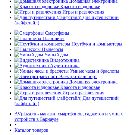
Домашняя электроника
Красота и здоровье
Игры и развлечения
Для путешествий
(лайфстайл)
Смартфоны
Планшеты
Ноутбуки и компьютеры
раз в 2 недели
Пылесосы
Умный дом
Видеотехника
Аудиотехника
Умные часы и браслеты
Электротранспорт
Домашняя электроника
Красота и здоровье
Игры и развлечения
Для путешествий
(лайфстайл)
AVplaza.ru - магазин смартфонов, гаджетов и умных
устройств в Барнауле
•
Каталог товаров