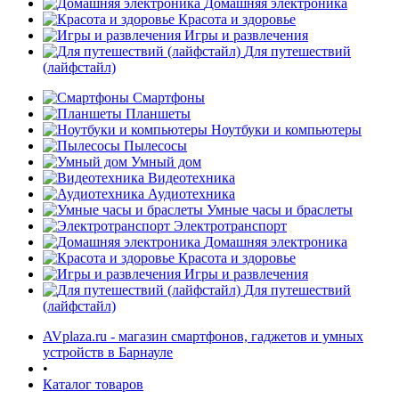
Домашняя электроника
Красота и здоровье
Игры и развлечения
Для путешествий
(лайфстайл)
Смартфоны
Планшеты
Ноутбуки и компьютеры
раз в 2 недели
Пылесосы
Умный дом
Видеотехника
Аудиотехника
Умные часы и браслеты
Электротранспорт
Домашняя электроника
Красота и здоровье
Игры и развлечения
Для путешествий
(лайфстайл)
AVplaza.ru - магазин смартфонов, гаджетов и умных
устройств в Барнауле
•
Каталог товаров