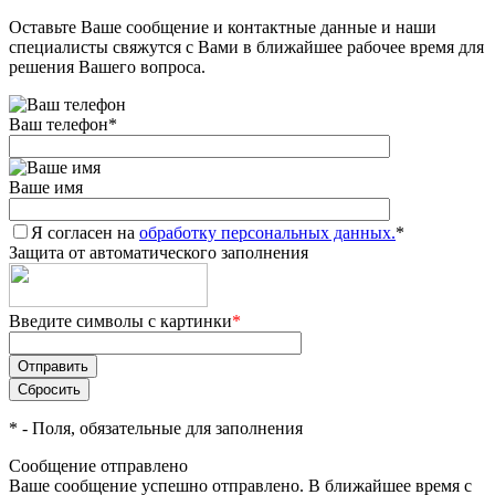
Оставьте Ваше сообщение и контактные данные и наши
Добавляйте товары
специалисты свяжутся с Вами в ближайшее рабочее время для
в корзину
решения Вашего вопроса.
Ваш телефон
*
Оплачивайте сегодня только
25
% картой любого банка
Ваше имя
Я согласен на
Получайте товар
обработку персональных данных.
*
Защита от автоматического заполнения
выбранный способом
Введите символы с картинки
*
Оставшиеся
75
% будут
списываться
с вашей карты
по
25
%
каждые 2 недели
*
- Поля, обязательные для заполнения
Сообщение отправлено
Ваше сообщение успешно отправлено. В ближайшее время с
Подробнее