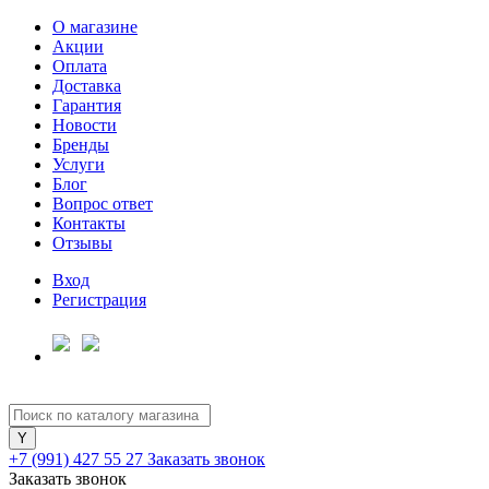
О магазине
Акции
Оплата
Доставка
Гарантия
Для клиентов всех банков
Новости
Бренды
Услуги
Разбейте
Блог
оплату
Вопрос ответ
на части
Контакты
без переплат
Отзывы
Вход
Регистрация
График платежей
Сегодня
25
%
+7 (991) 427 55 27
Заказать звонок
Заказать звонок